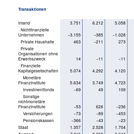
Transaktionen
Inland
3.751
6.212
5.058
Nichtfinanzielle
Unternehmen
−3.155
−385
−1.028
Private Haushalte
463
−211
273
Private
Organisationen ohne
Erwerbszweck
14
−11
−11
Finanzielle
Kapitalgesellschaften
5.074
4.292
4.120
Monetäre
Finanzinstitute
5.634
3.749
4.723
Investmentfonds
−69
49
109
Sonstige
nichtmonetäre
Finanzinstitute
−53
626
−236
Versicherungen
−73
−89
−453
Pensionskassen
−366
−43
−23
Staat
1.357
2.528
1.704