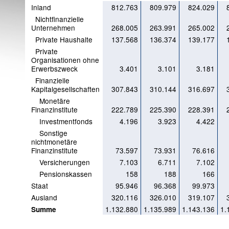
Inland
812.763
809.979
824.029
Nichtfinanzielle
Unternehmen
268.005
263.991
265.002
Private Haushalte
137.568
136.374
139.177
Private
Organisationen ohne
Erwerbszweck
3.401
3.101
3.181
Finanzielle
Kapitalgesellschaften
307.843
310.144
316.697
Monetäre
Finanzinstitute
222.789
225.390
228.391
Investmentfonds
4.196
3.923
4.422
Sonstige
nichtmonetäre
Finanzinstitute
73.597
73.931
76.616
Versicherungen
7.103
6.711
7.102
Pensionskassen
158
188
166
Staat
95.946
96.368
99.973
Ausland
320.116
326.010
319.107
1.132.880
1.135.989
1.143.136
1.
Summe