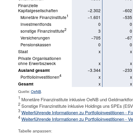
Finanzielle
Kapitalgesellschaften
−2.302
−602
1
Monetäre Finanzinstitute
−1.601
−535
Investmentfonds
0
0
2
sonstige Finanzinstitute
3
0
Versicherungen
−705
−67
Pensionskassen
0
0
Staat
x
x
Private Organisationen
ohne Erwerbszweck
x
x
−3.344
−233
Ausland gesamt
4
Portfolioinvestitionen
x
x
x
x
Gesamt
Quelle:
OeNB
.
1
Monetäre Finanzinstitute inklusive OeNB und Geldmarktfo
2
Sonstige Finanzinstitute inklusive Holdings uns SPEs (ES
3
Weiterführende Informationen zu Portfolioinvestitionen - 
4
Weiterführende Informationen zu Portfolioinvestitionen - Ve
Tabelle anpassen: