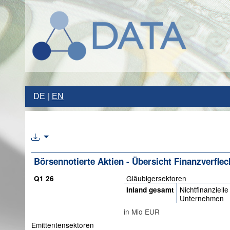
DE
EN
Börsennotierte Aktien - Übersicht Finanzverfl
Gläubigersektoren
Q1 26
Nichtfinanzielle
Inland gesamt
Unternehmen
in Mio EUR
Emittentensektoren