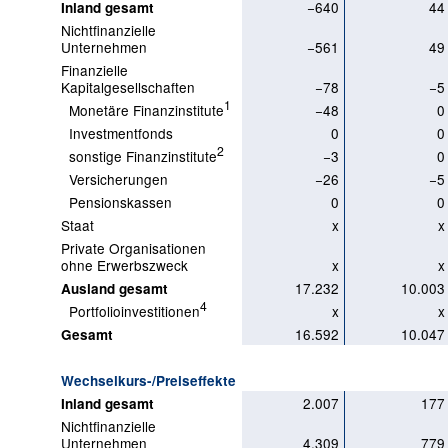
−640
44
Inland gesamt
Nichtfinanzielle
Unternehmen
−561
49
Finanzielle
Kapitalgesellschaften
−78
−5
1
Monetäre Finanzinstitute
−48
0
Investmentfonds
0
0
2
sonstige Finanzinstitute
−3
0
Versicherungen
−26
−5
Pensionskassen
0
0
Staat
x
x
Private Organisationen
ohne Erwerbszweck
x
x
17.232
10.003
Ausland gesamt
4
Portfolioinvestitionen
x
x
16.592
10.047
Gesamt
Wechselkurs-/Preiseffekte
2.007
177
Inland gesamt
Nichtfinanzielle
Unternehmen
4.309
779