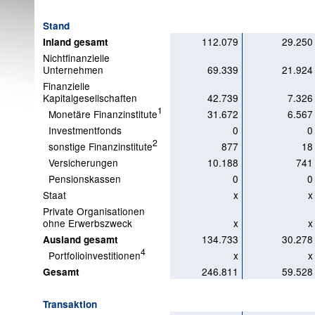
Stand
112.079
29.250
Inland gesamt
Nichtfinanzielle
Unternehmen
69.339
21.924
Finanzielle
Kapitalgesellschaften
42.739
7.326
1
Monetäre Finanzinstitute
31.672
6.567
Investmentfonds
0
0
2
sonstige Finanzinstitute
877
18
Versicherungen
10.188
741
Pensionskassen
0
0
Staat
x
x
Private Organisationen
ohne Erwerbszweck
x
x
134.733
30.278
Ausland gesamt
4
Portfolioinvestitionen
x
x
246.811
59.528
Gesamt
Transaktion