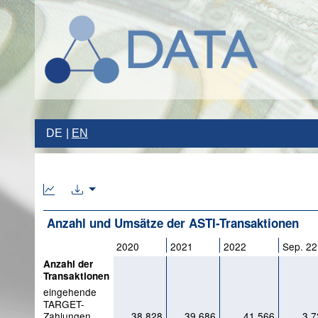
DE
EN
Anzahl und Umsätze der ASTI-Transaktionen
2020
2021
2022
Sep. 22
Anzahl der
Transaktionen
eingehende
TARGET-
Zahlungen
38.828
39.686
41.566
3.7