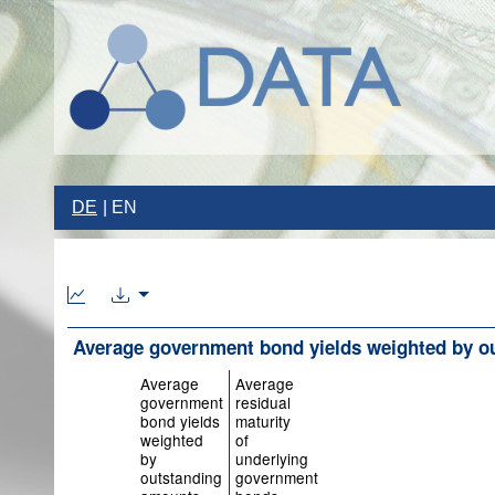
DE
EN
Average government bond yields weighted by ou
Average
Average
government
residual
bond yields
maturity
weighted
of
by
underlying
outstanding
government