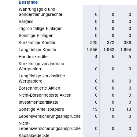
Bestände
Währungsgold und
Sonderziehungsrechte
0
0
0
Bargeld
0
0
0
Täglich fällige Einlagen
0
0
0
Sonstige Einlagen
0
0
0
Kurzfristige Kredite
225
372
386
Langfristige Kredite
1.856
1.962
1.994
Handelskredite
4
5
5
Kurzfristige verzinsliche
Wertpapiere
0
0
0
Langfristige verzinsliche
Wertpapiere
0
0
0
Börsennotierte Aktien
0
0
0
Nicht-Börsennotierte Aktien
0
0
0
Investmentzertifikate
0
0
0
Sonstige Anteilspapiere
13
13
13
Lebensversicherungsansprüche
0
0
0
Nicht-
Lebensversicherungsansprüche
0
0
0
Kapitalgedeckte