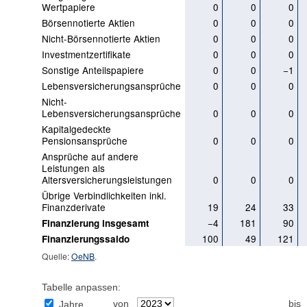
Wertpapiere
0
0
0
Börsennotierte Aktien
0
0
0
Nicht-Börsennotierte Aktien
0
0
0
Investmentzertifikate
0
0
0
Sonstige Anteilspapiere
0
0
−1
Lebensversicherungsansprüche
0
0
0
Nicht-
Lebensversicherungsansprüche
0
0
0
Kapitalgedeckte
Pensionsansprüche
0
0
0
Ansprüche auf andere
Leistungen als
Altersversicherungsleistungen
0
0
0
Übrige Verbindlichkeiten inkl.
Finanzderivate
19
24
33
−4
181
90
Finanzierung insgesamt
100
49
121
Finanzierungssaldo
Quelle:
OeNB
.
Tabelle anpassen:
von
bis
Jahre