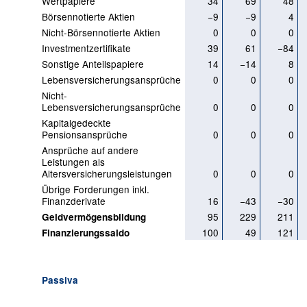
Wertpapiere
34
69
48
Börsennotierte Aktien
−9
−9
4
Nicht-Börsennotierte Aktien
0
0
0
Investmentzertifikate
39
61
−84
Sonstige Anteilspapiere
14
−14
8
Lebensversicherungsansprüche
0
0
0
Nicht-
Lebensversicherungsansprüche
0
0
0
Kapitalgedeckte
Pensionsansprüche
0
0
0
Ansprüche auf andere
Leistungen als
Altersversicherungsleistungen
0
0
0
Übrige Forderungen inkl.
Finanzderivate
16
−43
−30
95
229
211
Geldvermögensbildung
100
49
121
Finanzierungssaldo
Passiva