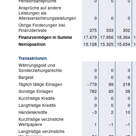
Pensionsansprüche
0
0
0
Ansprüche auf andere
Leistungen als
Altersversicherungsleistungen
0
0
0
Übrige Forderungen inkl.
Finanzderivate
375
333
302
17.479
17.956
18.364
1
Finanzvermögen in Summe
15.128
15.325
15.654
1
Nettoposition
Transaktionen
Währungsgold und
Sonderziehungsrechte
0
0
0
Bargeld
0
0
0
Täglich fällige Einlagen
−779
99
218
Sonstige Einlagen
782
65
38
Kurzfristige Kredite
0
0
0
Langfristige Kredite
0
0
0
Handelskredite
−3
2
10
Kurzfristige verzinsliche
Wertpapiere
1
−1
−1
Langfristige verzinsliche