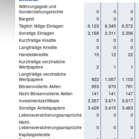
Währungsgold und
Sonderziehungsrechte
0
0
0
Bargeld
0
0
0
Täglich fällige Einlagen
6.123
6.345
6.572
Sonstige Einlagen
2.168
2.311
2.356
Kurzfristige Kredite
0
0
0
Langfristige Kredite
0
0
0
Handelskredite
10
12
22
Kurzfristige verzinsliche
Wertpapiere
2
1
1
Langfristige verzinsliche
Wertpapiere
922
1.057
1.103
Börsennotierte Aktien
953
670
781
Nicht-Börsennotierte Aktien
141
141
147
Investmentzertifikate
3.357
3.671
3.617
Sonstige Anteilspapiere
3.428
3.415
3.463
Lebensversicherungsansprüche
0
0
0
Nicht-
Lebensversicherungsansprüche
0
0
0
Kapitalgedeckte