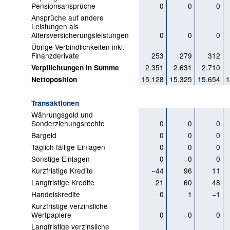
Pensionsansprüche
0
0
0
Ansprüche auf andere
Leistungen als
Altersversicherungsleistungen
0
0
0
Übrige Verbindlichkeiten inkl.
Finanzderivate
253
279
312
2.351
2.631
2.710
Verpflichtungen in Summe
15.128
15.325
15.654
1
Nettoposition
Transaktionen
Währungsgold und
Sonderziehungsrechte
0
0
0
Bargeld
0
0
0
Täglich fällige Einlagen
0
0
0
Sonstige Einlagen
0
0
0
Kurzfristige Kredite
−44
96
11
Langfristige Kredite
21
60
48
Handelskredite
0
1
−1
Kurzfristige verzinsliche
Wertpapiere
0
0
0
Langfristige verzinsliche