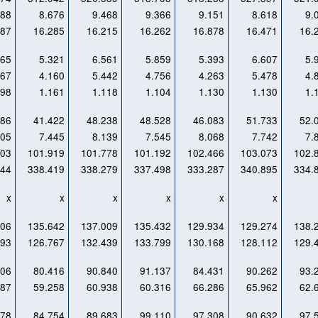
988
8.676
9.468
9.366
9.151
8.618
9.
387
16.285
16.215
16.262
16.878
16.471
16.
865
5.321
6.561
5.859
5.393
6.607
5.
567
4.160
5.442
4.756
4.263
5.478
4.
298
1.161
1.118
1.104
1.130
1.130
1.
086
41.422
48.238
48.528
46.083
51.733
52.
105
7.445
8.139
7.545
8.068
7.742
7.
703
101.919
101.778
101.192
102.466
103.073
102.
544
338.419
338.279
337.498
333.287
340.895
334.
x
x
x
x
x
x
306
135.642
137.009
135.432
129.934
129.274
138.
293
126.767
132.439
133.799
130.168
128.112
129.
606
80.416
90.840
91.137
84.431
90.262
93.
987
59.258
60.938
60.316
66.286
65.962
62.
478
84.754
89.683
99.110
97.308
90.632
97.