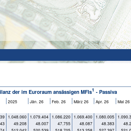
1
 Bilanz der im Euroraum ansässigen MFIs
- Passiva
2025
Jän. 26
Feb. 26
März 26
Apr. 26
Mai 26
239
1.048.060
1.079.404
1.086.220
1.069.400
1.080.005
1.090.
043
49.208
48.007
47.755
48.087
48.383
48.
574
512.042
520.539
518.705
513.258
527.397
521.