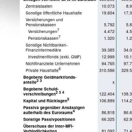
Zentralstaaten
10.073
8.
Sonstige öffentliche Haushalte
19.604
17.
Versicherungen und
Pensionskassen
5.792
5.
7
Versicherungen
4.472
4.
7
Pensionskassen
1.320
1.
Sonstige Nichtbanken-
Finanzintermediäre
39.385
34.
Investmentfonds (exkl. GMF)
12.999
10.
Nichtfinanzielle Unternehmen
94.765
97.
6
Private Haushalte
310.586
329.
Begebene Geldmarktfonds-
2
3
x
anteile
Begebene Schuld-
2
3
4
122.404
138.
verschreibungen
5
106.889
114.
Kapital und Rücklagen
Passiva gegenüber Ansässigen
4
86.818
86.
außerhalb des Euroraums
66.325
62.
Sonstige Passivpositionen
Überschuss der Inter-MFI-
81.092
71.
Verbindlichkeiten