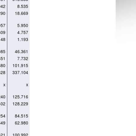
042
8.535
290
18.669
957
5.950
809
4.757
148
1.193
085
46.361
851
7.732
880
101.915
828
337.104
x
x
240
125.716
402
128.229
254
84.515
649
62.980
521
100.992