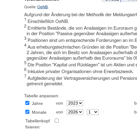
Quelle:
OeNB
.
Aufgrund der Änderung bei der Methodik der Meldungser
1
Einschließlich OeNB.
2
Emittierte Bestände, die von Ansässigen im Euroraum 
in der Position "Passiva gegenüber Ansässigen außerha
3
Positionen sind um entsprechende Forderungen an im E
4
Aus erhebungstechnischen Gründen ist die Position "Be
2 Jahren, die sich im Besitz von Ansässigen außerhalb 
gegenüber Ansässigen außerhalb des Euroraums" bis 09
5
Die Position "Kapital und Rücklagen" ist um Aktien und 
6
Inklusive privater Organisationen ohne Erwerbszweck.
7
Aufgliederung der Vertragsversicherungen und Pensio
getrennt gemeldet.
Tabelle anpassen:
von
b
Jahre
von
b
Monate
Tabellenkopf
fixieren: