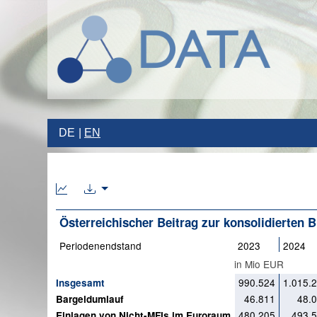
DE
EN
Österreichischer Beitrag zur konsolidierten
Periodenendstand
2023
2024
in Mio EUR
990.524
1.015.
Insgesamt
46.811
48.
Bargeldumlauf
480.205
493.
Einlagen von Nicht-MFIs im Euroraum