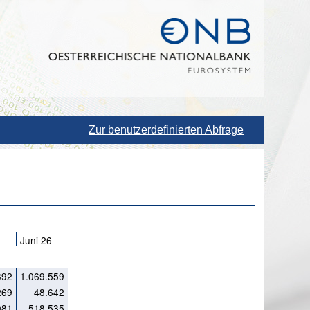
Zur benutzerdefinierten Abfrage
Juni 26
392
1.069.559
269
48.642
081
518.535