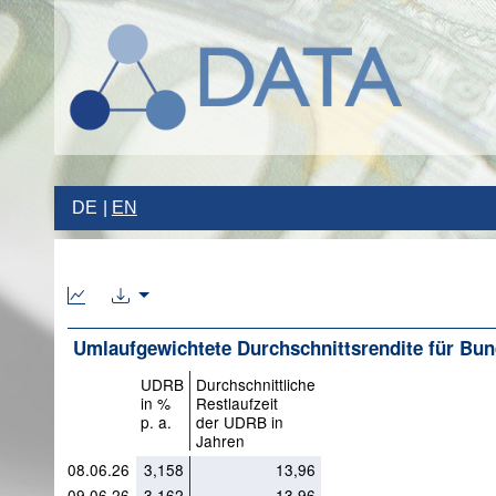
DE
EN
Umlaufgewichtete Durchschnittsrendite für Bun
UDRB
Durchschnittliche
in %
Restlaufzeit
p. a.
der UDRB in
Jahren
08.06.26
3,158
13,96
09.06.26
3,162
13,96