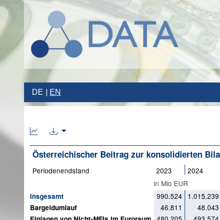
DE
EN
Österreichischer Beitrag zur konsolidierten Bi
Periodenendstand
2023
2024
in Mio EUR
990.524
1.015.239
Insgesamt
46.811
48.043
Bargeldumlauf
480.205
493.574
Einlagen von Nicht-MFIs im Euroraum