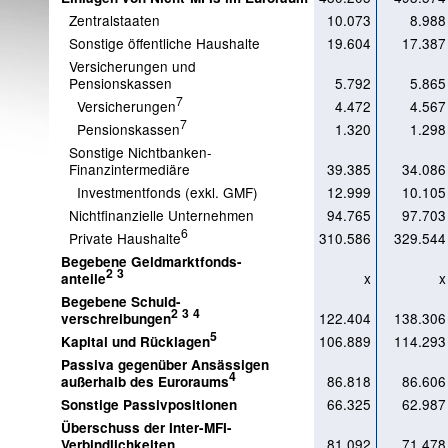
Zentralstaaten
10.073
8.988
Sonstige öffentliche Haushalte
19.604
17.387
Versicherungen und
Pensionskassen
5.792
5.865
7
Versicherungen
4.472
4.567
7
Pensionskassen
1.320
1.298
Sonstige Nichtbanken-
Finanzintermediäre
39.385
34.086
Investmentfonds (exkl. GMF)
12.999
10.105
Nichtfinanzielle Unternehmen
94.765
97.703
6
Private Haushalte
310.586
329.544
Begebene Geldmarktfonds-
2
3
x
x
anteile
Begebene Schuld-
2
3
4
122.404
138.306
verschreibungen
5
106.889
114.293
Kapital und Rücklagen
Passiva gegenüber Ansässigen
4
86.818
86.606
außerhalb des Euroraums
66.325
62.987
Sonstige Passivpositionen
Überschuss der Inter-MFI-
81.092
71.478
Verbindlichkeiten