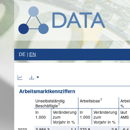
DE
EN
Arbeitsmarktkennziffern
1
Unselbstständig
Arbeitslose
Arbei
1
Beschäftigte
%
in
Veränderung
in
Veränderung
laut
1.000
zum
1.000
zum
AMS
Vorjahr in %
Vorjahr in %
2023
3.956,3
1,1
270,8
2,9
6,4