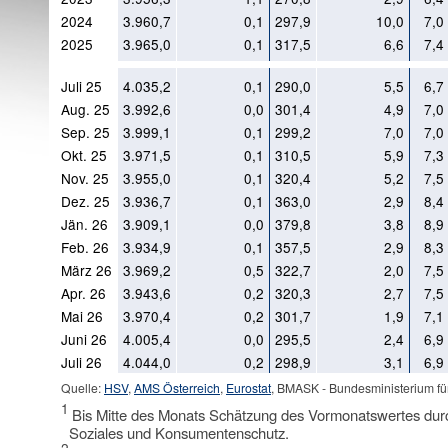
2024
3.960,7
0,1
297,9
10,0
7,0
2025
3.965,0
0,1
317,5
6,6
7,4
Juli 25
4.035,2
0,1
290,0
5,5
6,7
Aug. 25
3.992,6
0,0
301,4
4,9
7,0
Sep. 25
3.999,1
0,1
299,2
7,0
7,0
Okt. 25
3.971,5
0,1
310,5
5,9
7,3
Nov. 25
3.955,0
0,1
320,4
5,2
7,5
Dez. 25
3.936,7
0,1
363,0
2,9
8,4
Jän. 26
3.909,1
0,0
379,8
3,8
8,9
Feb. 26
3.934,9
0,1
357,5
2,9
8,3
März 26
3.969,2
0,5
322,7
2,0
7,5
Apr. 26
3.943,6
0,2
320,3
2,7
7,5
Mai 26
3.970,4
0,2
301,7
1,9
7,1
Juni 26
4.005,4
0,0
295,5
2,4
6,9
Juli 26
4.044,0
0,2
298,9
3,1
6,9
Quelle:
HSV
,
AMS Österreich
,
Eurostat
, BMASK - Bundesministerium fü
1
Bis Mitte des Monats Schätzung des Vormonatswertes durc
Soziales und Konsumentenschutz.