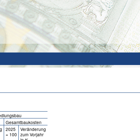
edlungsbau
n
Gesamtbaukosten
g
2025
Veränderung
r
= 100
zum Vorjahr
in %