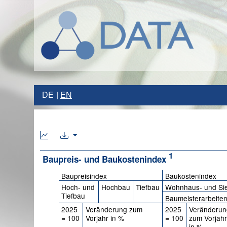
DE
EN
1
Baupreis- und Baukostenindex
Baupreisindex
Baukostenindex
Hoch- und
Hochbau
Tiefbau
Wohnhaus- und Si
Tiefbau
Baumeisterarbeite
2025
Veränderung zum
2025
Veränderun
= 100
Vorjahr in %
= 100
zum Vorjah
in %