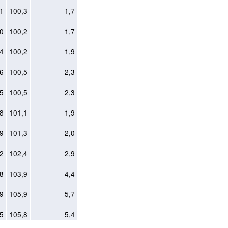
,1
100,3
1,7
,0
100,2
1,7
,4
100,2
1,9
,6
100,5
2,3
,5
100,5
2,3
,8
101,1
1,9
,9
101,3
2,0
,2
102,4
2,9
,8
103,9
4,4
,9
105,9
5,7
,5
105,8
5,4