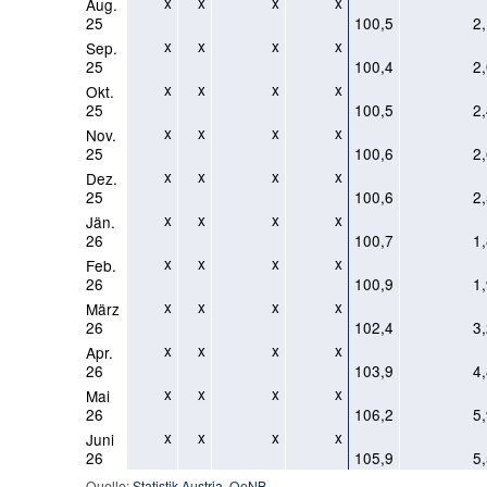
x
x
x
x
Aug.
25
100,5
2
x
x
x
x
Sep.
25
100,4
2
x
x
x
x
Okt.
25
100,5
2
x
x
x
x
Nov.
25
100,6
2
x
x
x
x
Dez.
25
100,6
2
x
x
x
x
Jän.
26
100,7
1
x
x
x
x
Feb.
26
100,9
1
x
x
x
x
März
26
102,4
3
x
x
x
x
Apr.
26
103,9
4
x
x
x
x
Mai
26
106,2
5
x
x
x
x
Juni
26
105,9
5
Quelle:
Statistik Austria
,
OeNB
.