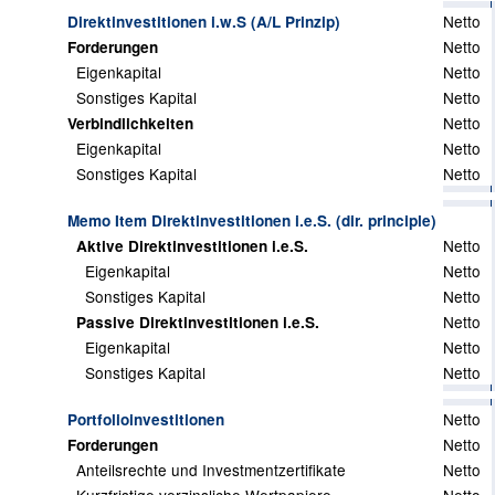
Netto
Direktinvestitionen i.w.S (A/L Prinzip)
Netto
Forderungen
Eigenkapital
Netto
Sonstiges Kapital
Netto
Netto
Verbindlichkeiten
Eigenkapital
Netto
Sonstiges Kapital
Netto
Memo Item Direktinvestitionen i.e.S. (dir. principle)
Netto
Aktive Direktinvestitionen i.e.S.
Eigenkapital
Netto
Sonstiges Kapital
Netto
Netto
Passive Direktinvestitionen i.e.S.
Eigenkapital
Netto
Sonstiges Kapital
Netto
Netto
Portfolioinvestitionen
Netto
Forderungen
Anteilsrechte und Investmentzertifikate
Netto