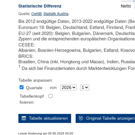
Netto
Statistische Differenz
Quelle:
OeNB
,
Statistik Austria
.
Bis 2012 endgültige Daten, 2013-2022 endgültige Daten (Be
Euroraum 19: Belgien, Deutschland, Estland, Finnland, Frank
EU-27 (seit 2020): Belgien, Bulgarien, Dänemark, Deutschlan
Zypern und die entsprechenden europäischen Organisatione
CESEE:
Albanien, Bosnien-Herzegowina, Bulgarien, Estland, Kosovo
BRICS:
Brasilien, China (inkl. Hongkong und Macao), Indien, Russla
1
Da sich bei Finanzderivaten durch Marktentwicklungen Forde
Tabelle anpassen:
von
Quartale
Tabellenkopf
fixieren:
Tabelle aktualisieren
Original-Tabelle anzeigen
Letzte Änderung am 30.06.2026 00:00