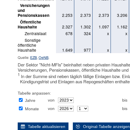
Versicherungen
und
2.253
2.373
2.373
3.206
Pensionskassen
Öffentliche
2.327
1.302
1.097
1.162
Haushalte
Zentralstaat
678
324
x
x
Sonstige
öffentliche
Haushalte
1.649
977
x
x
Quelle:
EZB
,
OeNB
.
Der Sektor "Nicht-MFIs" beinhaltet neben privaten Haushalt
Versicherungen, Pensionskassen, öffentliche Haushalte und 
1
In der Summe sind neben täglich fällige Einlagen bzw. Einl
Kündigungsfrist und Einlagen aus Repogeschäften enthalte
Tabelle anpassen:
von
bis
Jahre
von
bis
Monate
Tabelle aktualisieren
Original-Tabelle anzeigen