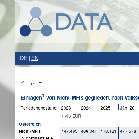
DE
EN
1
Einlagen
von Nicht-MFIs gegliedert nach volks
Periodenendstand
2023
2024
2025
Jän. 26
in Mio EUR
Österreich
447.465
466.044
478.121
477.578
Nicht-MFIs
Nichtfinanzielle