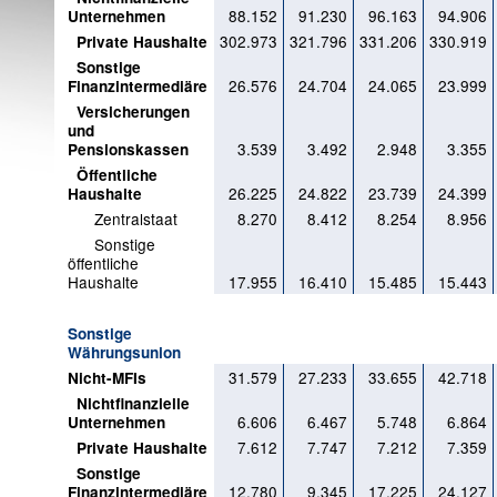
88.152
91.230
96.163
94.906
Unternehmen
302.973
321.796
331.206
330.919
Private Haushalte
Sonstige
26.576
24.704
24.065
23.999
Finanzintermediäre
Versicherungen
und
3.539
3.492
2.948
3.355
Pensionskassen
Öffentliche
26.225
24.822
23.739
24.399
Haushalte
Zentralstaat
8.270
8.412
8.254
8.956
Sonstige
öffentliche
Haushalte
17.955
16.410
15.485
15.443
Sonstige
Währungsunion
31.579
27.233
33.655
42.718
Nicht-MFIs
Nichtfinanzielle
6.606
6.467
5.748
6.864
Unternehmen
7.612
7.747
7.212
7.359
Private Haushalte
Sonstige
12.780
9.345
17.225
24.127
Finanzintermediäre