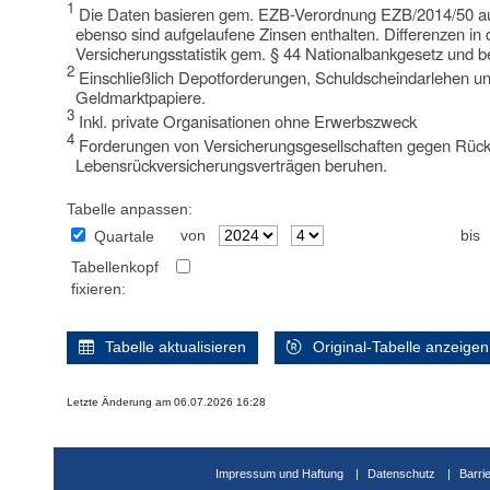
1
Die Daten basieren gem. EZB-Verordnung EZB/2014/50 auf S
ebenso sind aufgelaufene Zinsen enthalten. Differenzen 
Versicherungsstatistik gem. § 44 Nationalbankgesetz und b
2
Einschließlich Depotforderungen, Schuldscheindarlehen un
Geldmarktpapiere.
3
Inkl. private Organisationen ohne Erwerbszweck
4
Forderungen von Versicherungsgesellschaften gegen Rückve
Lebensrückversicherungsverträgen beruhen.
Tabelle anpassen:
von
bis
Quartale
Tabellenkopf
fixieren:
Tabelle aktualisieren
Original-Tabelle anzeigen
Letzte Änderung am 06.07.2026 16:28
Impressum und Haftung
Datenschutz
Barri