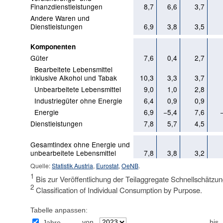
Finanzdienstleistungen
8,7
6,6
3,7
Andere Waren und
Dienstleistungen
6,9
3,8
3,5
Komponenten
Güter
7,6
0,4
2,7
Bearbeitete Lebensmittel
inklusive Alkohol und Tabak
10,3
3,3
3,7
Unbearbeitete Lebensmittel
9,0
1,0
2,8
Industriegüter ohne Energie
6,4
0,9
0,9
Energie
6,9
−5,4
7,6
Dienstleistungen
7,8
5,7
4,5
Gesamtindex ohne Energie und
unbearbeitete Lebensmittel
7,8
3,8
3,2
Quelle:
Statistik Austria
,
Eurostat
,
OeNB
.
1
Bis zur Veröffentlichung der Teilaggregate Schnellschätzun
2
Classification of Individual Consumption by Purpose.
Tabelle anpassen:
von
bis
Jahre