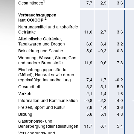
1
Gesamtindex
7,7
2,9
3,6
Verbrauchsgruppen
2
laut COICOP
Nahrungsmittel und alkoholfreie
Getränke
11,0
2,7
3,6
Alkoholische Getränke,
Tabakwaren und Drogen
6,6
3,4
3,2
Bekleidung und Schuhe
5,0
−0,3
0,3
Wohnung, Wasser, Strom, Gas
und andere Brennstoffe
11,9
0,6
7,3
Einrichtungsgegenstände
(Möbel), Hausrat sowie deren
regelmäßige Instandhaltung
7,4
1,7
−0,2
Gesundheit
5,2
5,1
5,0
Verkehr
2,1
1,4
1,6
Information und Kommunikation
−0,8
−2,2
−4,0
Freizeit, Sport und Kultur
7,8
4,4
3,6
Bildung
5,6
5,1
4,8
Gastronomie- und
Beherbergungsdienstleistungen
11,7
6,7
5,4
Versicherungs- und