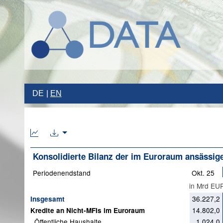
DE
EN
Konsolidierte Bilanz der im Euroraum ansässige
Periodenendstand
Okt. 25
in Mrd EU
36.227,2
Insgesamt
14.802,0
Kredite an Nicht-MFIs im Euroraum
Öffentliche Haushalte
1.024,0