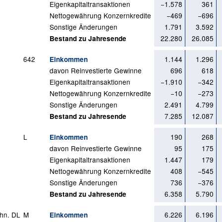
Eigenkapitaltransaktionen
−1.578
361
Nettogewährung Konzernkredite
−469
−696
Sonstige Änderungen
1.791
3.592
22.280
26.085
Bestand zu Jahresende
642
1.144
1.296
Einkommen
davon Reinvestierte Gewinne
696
618
Eigenkapitaltransaktionen
−1.910
−342
Nettogewährung Konzernkredite
−10
−273
Sonstige Änderungen
2.491
4.799
7.285
12.087
Bestand zu Jahresende
L
190
268
Einkommen
davon Reinvestierte Gewinne
95
175
Eigenkapitaltransaktionen
1.447
179
Nettogewährung Konzernkredite
408
−545
Sonstige Änderungen
736
−376
6.358
5.790
Bestand zu Jahresende
chn. DL
M
6.226
6.196
Einkommen