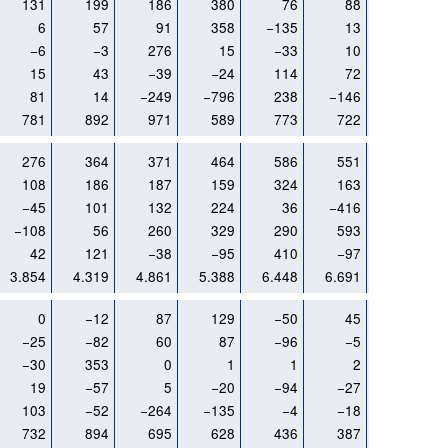
131
199
186
380
76
88
126
6
57
91
358
−135
13
−41
−6
−3
276
15
−33
10
−1
15
43
−39
−24
114
72
78
81
14
−249
−796
238
−146
8
781
892
971
589
773
722
1.945
276
364
371
464
586
551
381
108
186
187
159
324
163
180
−45
101
132
224
36
−416
29
−108
56
260
329
290
593
−673
42
121
−38
−95
410
−97
−7
3.854
4.319
4.861
5.388
6.448
6.691
6.062
0
−12
87
129
−50
45
35
−25
−82
60
87
−96
−5
34
−30
353
0
1
1
2
325
19
−57
5
−20
−94
−27
3
103
−52
−264
−135
−4
−18
322
732
894
695
628
436
387
1.062