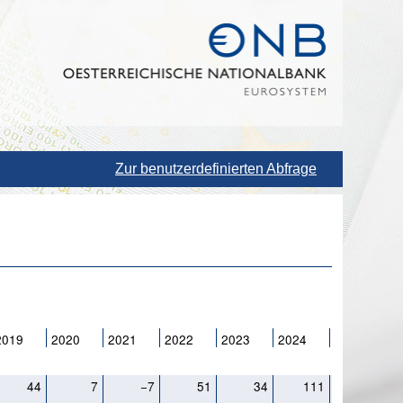
Zur benutzerdefinierten Abfrage
2019
2020
2021
2022
2023
2024
2025
44
7
−7
51
34
111
91