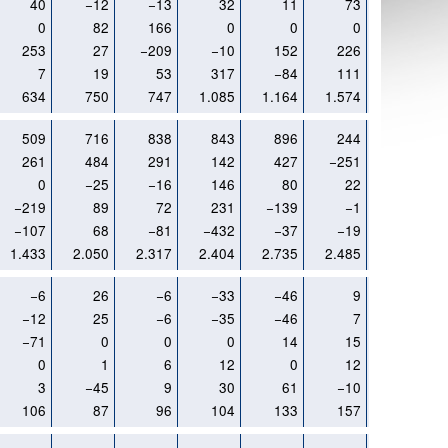
40
−12
−13
32
11
73
43
0
82
166
0
0
0
0
253
27
−209
−10
152
226
−640
7
19
53
317
−84
111
−69
634
750
747
1.085
1.164
1.574
908
509
716
838
843
896
244
183
261
484
291
142
427
−251
−334
0
−25
−16
146
80
22
−163
−219
89
72
231
−139
−1
0
−107
68
−81
−432
−37
−19
22
1.433
2.050
2.317
2.404
2.735
2.485
2.011
−6
26
−6
−33
−46
9
7
−12
25
−6
−35
−46
7
6
−71
0
0
0
14
15
25
0
1
6
12
0
12
0
3
−45
9
30
61
−10
−10
106
87
96
104
133
157
181