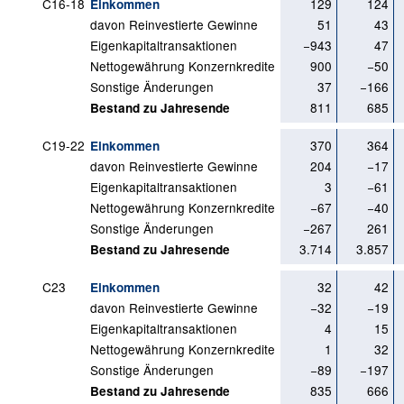
C16-18
129
124
Einkommen
davon Reinvestierte Gewinne
51
43
Eigenkapitaltransaktionen
−943
47
Nettogewährung Konzernkredite
900
−50
Sonstige Änderungen
37
−166
811
685
Bestand zu Jahresende
C19-22
370
364
Einkommen
davon Reinvestierte Gewinne
204
−17
Eigenkapitaltransaktionen
3
−61
Nettogewährung Konzernkredite
−67
−40
Sonstige Änderungen
−267
261
3.714
3.857
Bestand zu Jahresende
C23
32
42
Einkommen
davon Reinvestierte Gewinne
−32
−19
Eigenkapitaltransaktionen
4
15
Nettogewährung Konzernkredite
1
32
Sonstige Änderungen
−89
−197
835
666
Bestand zu Jahresende