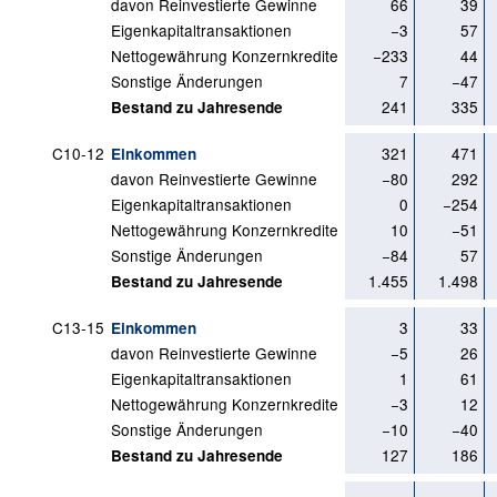
davon Reinvestierte Gewinne
66
39
Eigenkapitaltransaktionen
−3
57
Nettogewährung Konzernkredite
−233
44
Sonstige Änderungen
7
−47
241
335
Bestand zu Jahresende
C10-12
321
471
Einkommen
davon Reinvestierte Gewinne
−80
292
Eigenkapitaltransaktionen
0
−254
Nettogewährung Konzernkredite
10
−51
Sonstige Änderungen
−84
57
1.455
1.498
Bestand zu Jahresende
C13-15
3
33
Einkommen
davon Reinvestierte Gewinne
−5
26
Eigenkapitaltransaktionen
1
61
Nettogewährung Konzernkredite
−3
12
Sonstige Änderungen
−10
−40
127
186
Bestand zu Jahresende