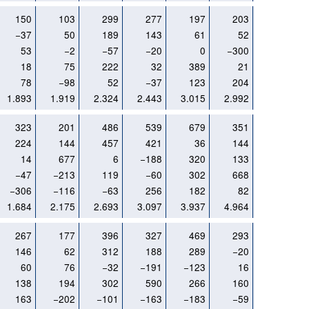
150
103
299
277
197
203
135
−37
50
189
143
61
52
10
53
−2
−57
−20
0
−300
0
18
75
222
32
389
21
−118
78
−98
52
−37
123
204
2
1.893
1.919
2.324
2.443
3.015
2.992
2.361
323
201
486
539
679
351
269
224
144
457
421
36
144
279
14
677
6
−188
320
133
556
−47
−213
119
−60
302
668
207
−306
−116
−63
256
182
82
−58
1.684
2.175
2.693
3.097
3.937
4.964
5.675
267
177
396
327
469
293
178
146
62
312
188
289
−20
−178
60
76
−32
−191
−123
16
−115
138
194
302
590
266
160
−631
163
−202
−101
−163
−183
−59
106