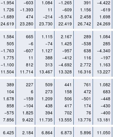
−1.954
−603
1.084
−1.265
391
−4.422
−1.041
1.726
−1.393
11
−609
1.156
−619
−1.240
−1.689
474
−214
−5.974
2.458
1.698
6.071
24.619
23.280
23.730
22.419
26.742
24.269
29.036
1.584
665
1.115
2.167
289
1.084
1.098
505
−6
−74
1.425
−538
285
641
−1.763
−607
1.127
−957
638
−4.340
−283
1.775
11
388
−412
116
−197
−1.101
−1.100
812
313
−4.692
2.772
1.163
6.087
11.504
11.714
13.467
13.328
16.316
13.227
18.848
389
227
509
441
761
1.082
630
104
6
273
158
472
683
309
1.678
−159
1.209
506
−501
−448
255
858
−104
438
417
174
−430
−158
−575
1.825
394
702
76
−400
−218
7.856
9.422
11.735
13.555
13.776
13.181
12.072
6.425
2.184
6.864
6.873
5.896
11.050
8.859