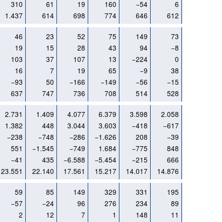
310
61
19
160
−54
6
2
1.437
614
698
774
646
612
492
46
23
52
75
149
73
46
19
15
28
43
94
−8
−53
103
37
107
13
−224
0
0
16
7
19
65
−9
38
61
−93
50
−166
−149
−56
−15
2
637
747
736
708
514
528
374
2.731
1.409
4.077
6.379
3.598
2.058
1.341
1.382
448
3.044
3.603
−418
−617
−23
−238
−748
−286
−1.626
208
−39
−2.146
551
−1.545
−749
1.684
−775
848
1.697
−41
435
−6.588
−5.454
−215
666
540
23.551
22.140
17.561
15.217
14.017
14.876
14.073
59
85
149
329
331
195
104
−57
−24
96
276
234
89
0
2
12
7
1
148
11
−6