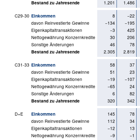
1.201
1.486
Bestand zu Jahresende
C29-30
8
−22
Einkommen
davon Reinvestierte Gewinne
−134
−195
Eigenkapitaltransaktionen
−3
425
Nettogewährung Konzernkredite
30
206
Sonstige Änderungen
46
78
2.305
2.819
Bestand zu Jahresende
C31-33
58
37
Einkommen
davon Reinvestierte Gewinne
51
23
Eigenkapitaltransaktionen
−19
−107
Nettogewährung Konzernkredite
−65
24
Sonstige Änderungen
6
82
320
342
Bestand zu Jahresende
D+E
145
78
Einkommen
davon Reinvestierte Gewinne
112
34
Eigenkapitaltransaktionen
−12
13
Nettogewährung Konzernkredite
−9
−1