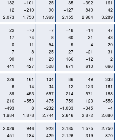
182
−101
25
35
−392
161
91
12
−210
90
−127
840
42
515
2.073
1.750
1.969
2.155
2.984
3.289
3.565
22
−70
−7
−48
−14
47
30
−17
−74
−8
−60
−31
43
−33
0
11
54
9
4
−20
46
7
8
25
27
−21
31
45
90
41
29
166
−12
2
12
441
427
528
671
610
666
724
226
161
104
86
49
333
319
−6
−14
−34
−12
−123
181
190
39
453
657
214
571
188
214
216
−553
475
759
123
−556
429
−493
8
−232
−1.033
−345
−4
663
1.984
1.878
2.744
2.646
2.872
2.680
4.734
2.029
946
923
3.185
1.575
2.750
2.367
451
184
−429
2.126
319
870
681