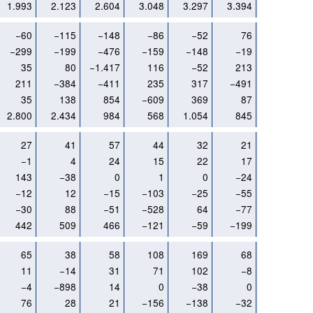
1.993
2.123
2.604
3.048
3.297
3.394
2.599
−60
−115
−148
−86
−52
76
61
−299
−199
−476
−159
−148
−19
−9
35
80
−1.417
116
−52
213
−48
211
−384
−411
235
317
−491
−532
35
138
854
−609
369
87
461
2.800
2.434
984
568
1.054
845
642
27
41
57
44
32
21
17
−1
4
24
15
22
17
−11
143
−38
0
1
0
−24
0
−12
12
−15
−103
−25
−55
10
−30
88
−51
−528
64
−77
0
442
509
466
−121
−59
−199
−214
65
38
58
108
169
68
44
11
−14
31
71
102
−8
−55
−4
−898
14
0
−38
0
0
76
28
21
−156
−138
−32
−29