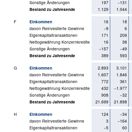
Sonstige Änderungen
197
−131
1.129
1.044
Bestand zu Jahresende
F
16
18
Einkommen
davon Reinvestierte Gewinne
−9
6
Eigenkapitaltransaktionen
171
209
Nettogewährung Konzernkredite
16
38
Sonstige Änderungen
−157
−49
389
593
Bestand zu Jahresende
G
2.893
3.101
Einkommen
davon Reinvestierte Gewinne
1.607
1.846
Eigenkapitaltransaktionen
772
361
Nettogewährung Konzernkredite
432
−1.977
Sonstige Änderungen
908
−32
21.699
21.898
Bestand zu Jahresende
H
124
−34
Einkommen
davon Reinvestierte Gewinne
3
−164
Eigenkapitaltransaktionen
−5
60