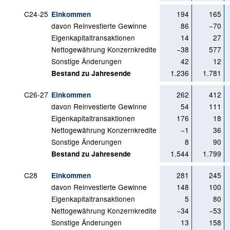
C24-25
194
165
Einkommen
davon Reinvestierte Gewinne
86
−70
Eigenkapitaltransaktionen
14
27
Nettogewährung Konzernkredite
−38
577
Sonstige Änderungen
42
12
1.236
1.781
Bestand zu Jahresende
C26-27
262
412
Einkommen
davon Reinvestierte Gewinne
54
111
Eigenkapitaltransaktionen
176
18
Nettogewährung Konzernkredite
−1
36
Sonstige Änderungen
8
90
1.544
1.799
Bestand zu Jahresende
C28
281
245
Einkommen
davon Reinvestierte Gewinne
148
100
Eigenkapitaltransaktionen
5
80
Nettogewährung Konzernkredite
−34
−53
Sonstige Änderungen
13
158