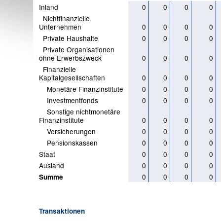
Inland
0
0
0
0
Nichtfinanzielle
Unternehmen
0
0
0
0
Private Haushalte
0
0
0
0
Private Organisationen
ohne Erwerbszweck
0
0
0
0
Finanzielle
Kapitalgesellschaften
0
0
0
0
Monetäre Finanzinstitute
0
0
0
0
Investmentfonds
0
0
0
0
Sonstige nichtmonetäre
Finanzinstitute
0
0
0
0
Versicherungen
0
0
0
0
Pensionskassen
0
0
0
0
Staat
0
0
0
0
Ausland
0
0
0
0
0
0
0
0
Summe
Transaktionen