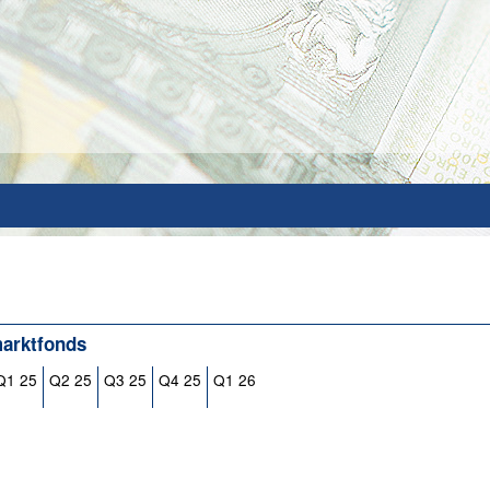
marktfonds
Q1 25
Q2 25
Q3 25
Q4 25
Q1 26