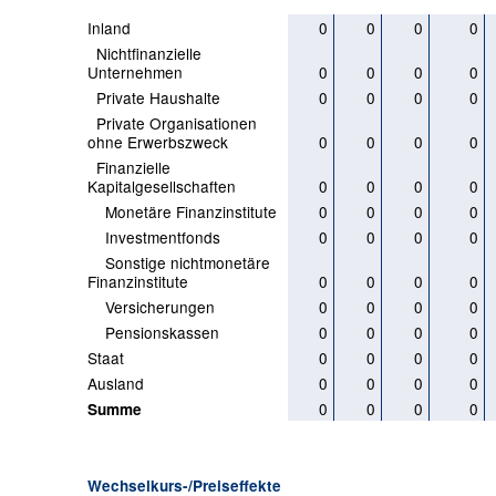
Inland
0
0
0
0
Nichtfinanzielle
Unternehmen
0
0
0
0
Private Haushalte
0
0
0
0
Private Organisationen
ohne Erwerbszweck
0
0
0
0
Finanzielle
Kapitalgesellschaften
0
0
0
0
Monetäre Finanzinstitute
0
0
0
0
Investmentfonds
0
0
0
0
Sonstige nichtmonetäre
Finanzinstitute
0
0
0
0
Versicherungen
0
0
0
0
Pensionskassen
0
0
0
0
Staat
0
0
0
0
Ausland
0
0
0
0
0
0
0
0
Summe
Wechselkurs-/Preiseffekte