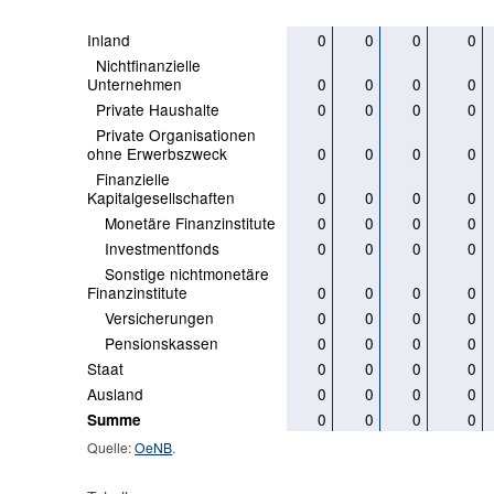
Inland
0
0
0
0
Nichtfinanzielle
Unternehmen
0
0
0
0
Private Haushalte
0
0
0
0
Private Organisationen
ohne Erwerbszweck
0
0
0
0
Finanzielle
Kapitalgesellschaften
0
0
0
0
Monetäre Finanzinstitute
0
0
0
0
Investmentfonds
0
0
0
0
Sonstige nichtmonetäre
Finanzinstitute
0
0
0
0
Versicherungen
0
0
0
0
Pensionskassen
0
0
0
0
Staat
0
0
0
0
Ausland
0
0
0
0
0
0
0
0
Summe
Quelle:
OeNB
.