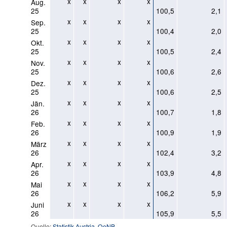
x
x
x
x
Aug.
25
100,5
2,1
x
x
x
x
Sep.
25
100,4
2,0
x
x
x
x
Okt.
25
100,5
2,4
x
x
x
x
Nov.
25
100,6
2,6
x
x
x
x
Dez.
25
100,6
2,5
x
x
x
x
Jän.
26
100,7
1,8
x
x
x
x
Feb.
26
100,9
1,9
x
x
x
x
März
26
102,4
3,2
x
x
x
x
Apr.
26
103,9
4,8
x
x
x
x
Mai
26
106,2
5,9
x
x
x
x
Juni
26
105,9
5,5
Quelle:
Statistik Austria
,
OeNB
.