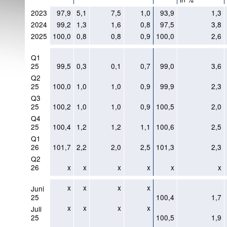
2023
97,9
5,1
7,5
1,0
93,9
1,3
2024
99,2
1,3
1,6
0,8
97,5
3,8
2025
100,0
0,8
0,8
0,9
100,0
2,6
Q1
25
99,5
0,3
0,1
0,7
99,0
3,6
Q2
25
100,0
1,0
1,0
0,9
99,9
2,3
Q3
25
100,2
1,0
1,0
0,9
100,5
2,0
Q4
25
100,4
1,2
1,2
1,1
100,6
2,5
Q1
26
101,7
2,2
2,0
2,5
101,3
2,3
Q2
26
x
x
x
x
x
x
x
x
x
x
Juni
25
100,4
1,7
x
x
x
x
Juli
25
100,5
1,9