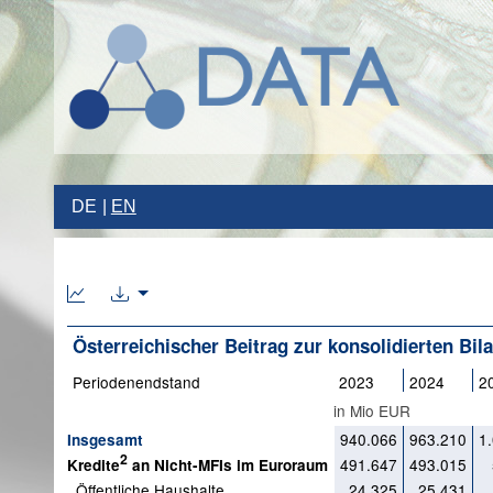
DE
EN
Österreichischer Beitrag zur konsolidierten Bi
Periodenendstand
2023
2024
2
in Mio EUR
940.066
963.210
1
Insgesamt
2
491.647
493.015
Kredite
an Nicht-MFIs im Euroraum
Öffentliche Haushalte
24.325
25.431