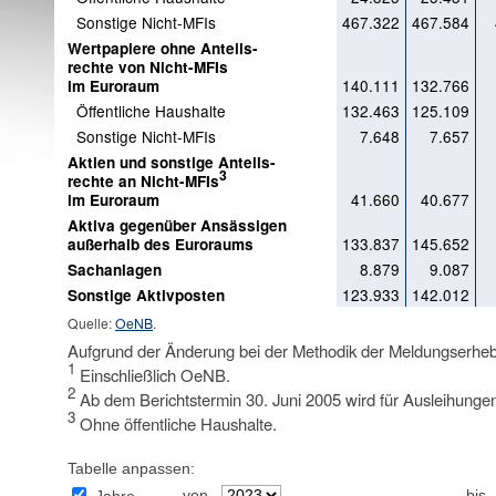
Sonstige Nicht-MFIs
467.322
467.584
Wertpapiere ohne Anteils-
rechte von Nicht-MFIs
140.111
132.766
im Euroraum
Öffentliche Haushalte
132.463
125.109
Sonstige Nicht-MFIs
7.648
7.657
Aktien und sonstige Anteils-
3
rechte an Nicht-MFIs
41.660
40.677
im Euroraum
Aktiva gegenüber Ansässigen
133.837
145.652
außerhalb des Euroraums
8.879
9.087
Sachanlagen
123.933
142.012
Sonstige Aktivposten
Quelle:
OeNB
.
Aufgrund der Änderung bei der Methodik der Meldungserheb
1
Einschließlich OeNB.
2
Ab dem Berichtstermin 30. Juni 2005 wird für Ausleihungen
3
Ohne öffentliche Haushalte.
Tabelle anpassen:
von
bis