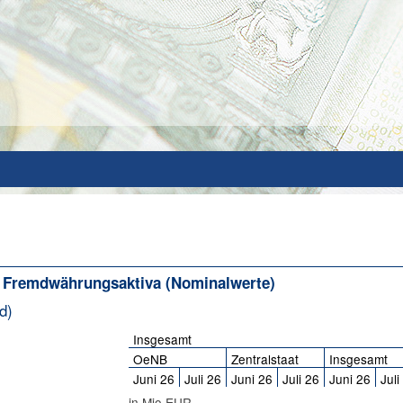
von Fremdwährungsaktiva (Nominalwerte)
d)
Insgesamt
OeNB
Zentralstaat
Insgesamt
Juni 26
Juli 26
Juni 26
Juli 26
Juni 26
Juli
in Mio EUR