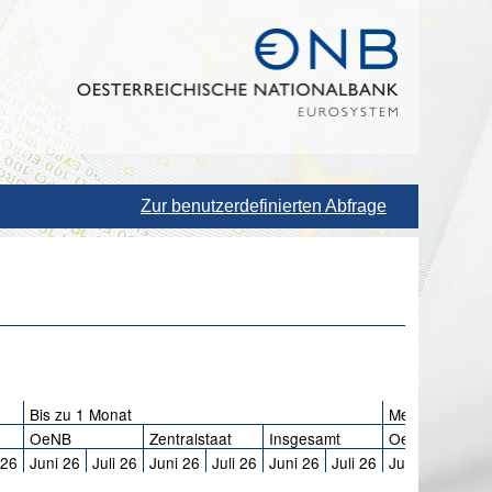
Zur benutzerdefinierten Abfrage
Bis zu 1 Monat
Mehr als 1 Mon
OeNB
Zentralstaat
Insgesamt
OeNB
 26
Juni 26
Juli 26
Juni 26
Juli 26
Juni 26
Juli 26
Juni 26
Juli 2