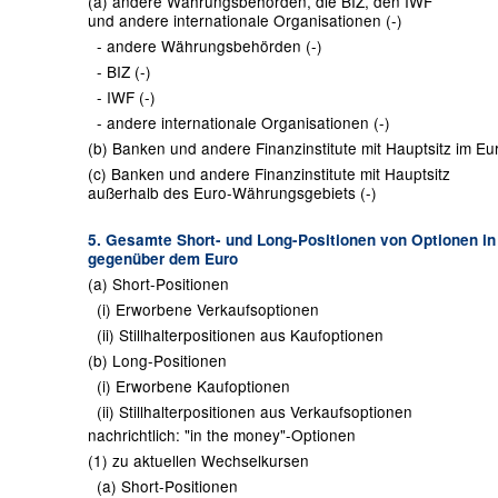
(a) andere Währungsbehörden, die BIZ, den IWF
und andere internationale Organisationen (-)
- andere Währungsbehörden (-)
- BIZ (-)
- IWF (-)
- andere internationale Organisationen (-)
(b) Banken und andere Finanzinstitute mit Hauptsitz im E
(c) Banken und andere Finanzinstitute mit Hauptsitz
außerhalb des Euro-Währungsgebiets (-)
5. Gesamte Short- und Long-Positionen von Optionen i
gegenüber dem Euro
(a) Short-Positionen
(i) Erworbene Verkaufsoptionen
(ii) Stillhalterpositionen aus Kaufoptionen
(b) Long-Positionen
(i) Erworbene Kaufoptionen
(ii) Stillhalterpositionen aus Verkaufsoptionen
nachrichtlich: "in the money"-Optionen
(1) zu aktuellen Wechselkursen
(a) Short-Positionen