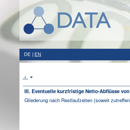
DE
EN
III. Eventuelle kurzfristige Netto-Abflüsse 
Gliederung nach Restlaufzeiten (soweit zutreffen