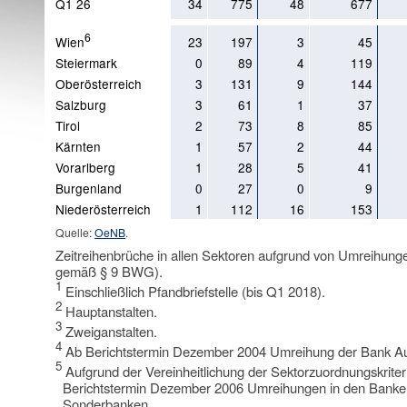
Q1 26
34
775
48
677
6
Wien
23
197
3
45
Steiermark
0
89
4
119
Oberösterreich
3
131
9
144
Salzburg
3
61
1
37
Tirol
2
73
8
85
Kärnten
1
57
2
44
Vorarlberg
1
28
5
41
Burgenland
0
27
0
9
Niederösterreich
1
112
16
153
Quelle:
OeNB
.
Zeitreihenbrüche in allen Sektoren aufgrund von Umreihunge
gemäß § 9 BWG).
1
Einschließlich Pfandbriefstelle (bis Q1 2018).
2
Hauptanstalten.
3
Zweiganstalten.
4
Ab Berichtstermin Dezember 2004 Umreihung der Bank Aus
5
Aufgrund der Vereinheitlichung der Sektorzuordnungskrite
Berichtstermin Dezember 2006 Umreihungen in den Banken
Sonderbanken.