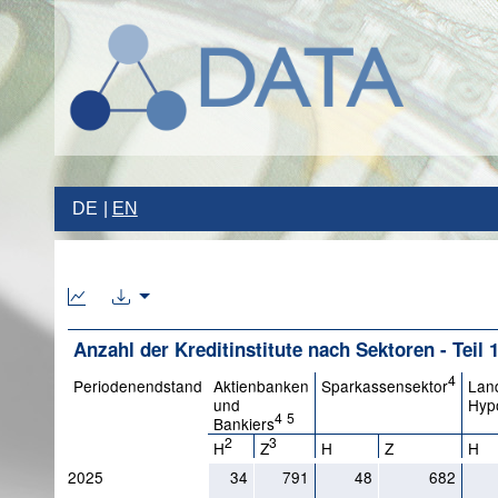
DE
EN
Anzahl der Kreditinstitute nach Sektoren - Teil 
4
Periodenendstand
Aktienbanken
Sparkassensektor
Lan
und
Hyp
4
5
Bankiers
2
3
H
Z
H
Z
H
2025
34
791
48
682