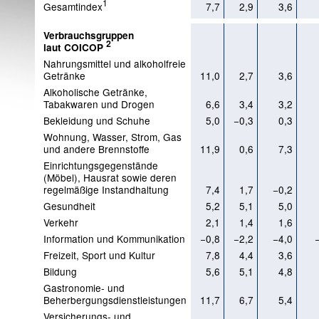
1
Gesamtindex
7,7
2,9
3,6
Verbrauchsgruppen
2
laut COICOP
Nahrungsmittel und alkoholfreie
Getränke
11,0
2,7
3,6
Alkoholische Getränke,
Tabakwaren und Drogen
6,6
3,4
3,2
Bekleidung und Schuhe
5,0
−0,3
0,3
Wohnung, Wasser, Strom, Gas
und andere Brennstoffe
11,9
0,6
7,3
Einrichtungsgegenstände
(Möbel), Hausrat sowie deren
regelmäßige Instandhaltung
7,4
1,7
−0,2
Gesundheit
5,2
5,1
5,0
Verkehr
2,1
1,4
1,6
Information und Kommunikation
−0,8
−2,2
−4,0
Freizeit, Sport und Kultur
7,8
4,4
3,6
Bildung
5,6
5,1
4,8
Gastronomie- und
Beherbergungsdienstleistungen
11,7
6,7
5,4
Versicherungs- und