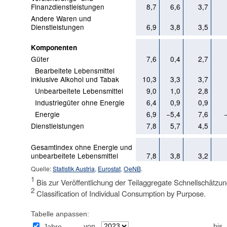
Finanzdienstleistungen
8,7
6,6
3,7
Andere Waren und
Dienstleistungen
6,9
3,8
3,5
Komponenten
Güter
7,6
0,4
2,7
Bearbeitete Lebensmittel
inklusive Alkohol und Tabak
10,3
3,3
3,7
Unbearbeitete Lebensmittel
9,0
1,0
2,8
Industriegüter ohne Energie
6,4
0,9
0,9
Energie
6,9
−5,4
7,6
Dienstleistungen
7,8
5,7
4,5
Gesamtindex ohne Energie und
unbearbeitete Lebensmittel
7,8
3,8
3,2
Quelle:
Statistik Austria
,
Eurostat
,
OeNB
.
1
Bis zur Veröffentlichung der Teilaggregate Schnellschätzun
2
Classification of Individual Consumption by Purpose.
Tabelle anpassen:
von
bis
Jahre