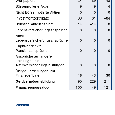
Wertpapiere
34
69
48
Börsennotierte Aktien
−9
−9
4
Nicht-Börsennotierte Aktien
0
0
0
Investmentzertifikate
39
61
−84
Sonstige Anteilspapiere
14
−14
8
Lebensversicherungsansprüche
0
0
0
Nicht-
Lebensversicherungsansprüche
0
0
0
Kapitalgedeckte
Pensionsansprüche
0
0
0
Ansprüche auf andere
Leistungen als
Altersversicherungsleistungen
0
0
0
Übrige Forderungen inkl.
Finanzderivate
16
−43
−30
95
229
211
Geldvermögensbildung
100
49
121
Finanzierungssaldo
Passiva