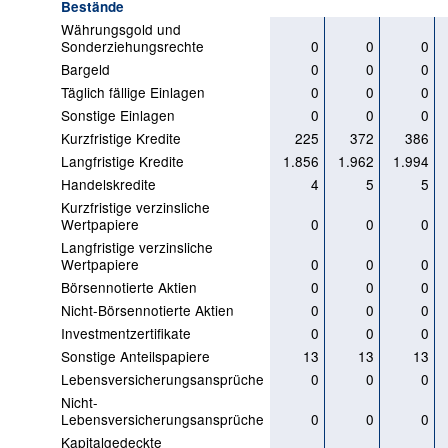
Bestände
Währungsgold und
Sonderziehungsrechte
0
0
0
Bargeld
0
0
0
Täglich fällige Einlagen
0
0
0
Sonstige Einlagen
0
0
0
Kurzfristige Kredite
225
372
386
Langfristige Kredite
1.856
1.962
1.994
Handelskredite
4
5
5
Kurzfristige verzinsliche
Wertpapiere
0
0
0
Langfristige verzinsliche
Wertpapiere
0
0
0
Börsennotierte Aktien
0
0
0
Nicht-Börsennotierte Aktien
0
0
0
Investmentzertifikate
0
0
0
Sonstige Anteilspapiere
13
13
13
Lebensversicherungsansprüche
0
0
0
Nicht-
Lebensversicherungsansprüche
0
0
0
Kapitalgedeckte