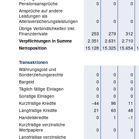
Pensionsansprüche
0
0
0
Ansprüche auf andere
Leistungen als
Altersversicherungsleistungen
0
0
0
Übrige Verbindlichkeiten inkl.
Finanzderivate
253
279
312
2.351
2.631
2.710
Verpflichtungen in Summe
15.128
15.325
15.654
1
Nettoposition
Transaktionen
Währungsgold und
Sonderziehungsrechte
0
0
0
Bargeld
0
0
0
Täglich fällige Einlagen
0
0
0
Sonstige Einlagen
0
0
0
Kurzfristige Kredite
−44
96
11
Langfristige Kredite
21
60
48
Handelskredite
0
1
−1
Kurzfristige verzinsliche
Wertpapiere
0
0
0
Langfristige verzinsliche