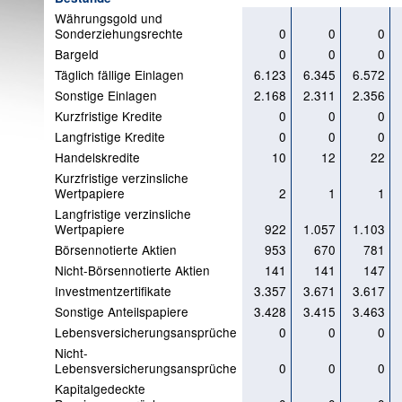
Währungsgold und
Sonderziehungsrechte
0
0
0
Bargeld
0
0
0
Täglich fällige Einlagen
6.123
6.345
6.572
Sonstige Einlagen
2.168
2.311
2.356
Kurzfristige Kredite
0
0
0
Langfristige Kredite
0
0
0
Handelskredite
10
12
22
Kurzfristige verzinsliche
Wertpapiere
2
1
1
Langfristige verzinsliche
Wertpapiere
922
1.057
1.103
Börsennotierte Aktien
953
670
781
Nicht-Börsennotierte Aktien
141
141
147
Investmentzertifikate
3.357
3.671
3.617
Sonstige Anteilspapiere
3.428
3.415
3.463
Lebensversicherungsansprüche
0
0
0
Nicht-
Lebensversicherungsansprüche
0
0
0
Kapitalgedeckte