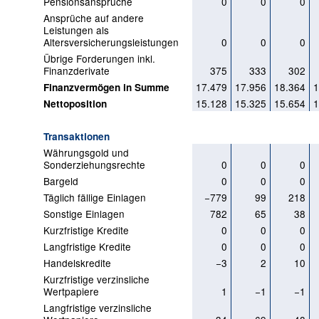
Pensionsansprüche
0
0
0
Ansprüche auf andere
Leistungen als
Altersversicherungsleistungen
0
0
0
Übrige Forderungen inkl.
Finanzderivate
375
333
302
17.479
17.956
18.364
1
Finanzvermögen in Summe
15.128
15.325
15.654
1
Nettoposition
Transaktionen
Währungsgold und
Sonderziehungsrechte
0
0
0
Bargeld
0
0
0
Täglich fällige Einlagen
−779
99
218
Sonstige Einlagen
782
65
38
Kurzfristige Kredite
0
0
0
Langfristige Kredite
0
0
0
Handelskredite
−3
2
10
Kurzfristige verzinsliche
Wertpapiere
1
−1
−1
Langfristige verzinsliche