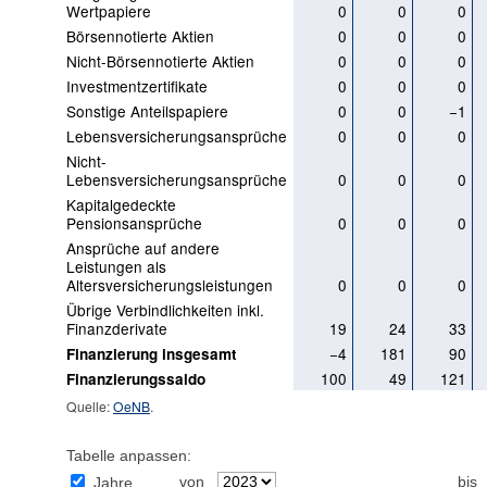
Wertpapiere
0
0
0
Börsennotierte Aktien
0
0
0
Nicht-Börsennotierte Aktien
0
0
0
Investmentzertifikate
0
0
0
Sonstige Anteilspapiere
0
0
−1
Lebensversicherungsansprüche
0
0
0
Nicht-
Lebensversicherungsansprüche
0
0
0
Kapitalgedeckte
Pensionsansprüche
0
0
0
Ansprüche auf andere
Leistungen als
Altersversicherungsleistungen
0
0
0
Übrige Verbindlichkeiten inkl.
Finanzderivate
19
24
33
−4
181
90
Finanzierung insgesamt
100
49
121
Finanzierungssaldo
Quelle:
OeNB
.
Tabelle anpassen:
von
bis
Jahre