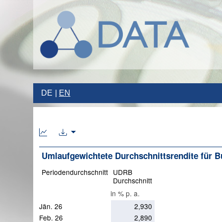
DE
EN
Umlaufgewichtete Durchschnittsrendite für B
Periodendurchschnitt
UDRB
Durchschnitt
in % p. a.
Jän. 26
2,930
Feb. 26
2,890