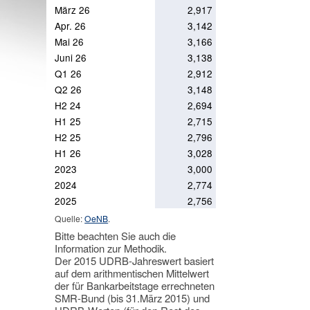
März 26
2,917
Apr. 26
3,142
Mai 26
3,166
Juni 26
3,138
Q1 26
2,912
Q2 26
3,148
H2 24
2,694
H1 25
2,715
H2 25
2,796
H1 26
3,028
2023
3,000
2024
2,774
2025
2,756
Quelle:
OeNB
.
Bitte beachten Sie auch die
Information zur Methodik.
Der 2015 UDRB-Jahreswert basiert
auf dem arithmentischen Mittelwert
der für Bankarbeitstage errechneten
SMR-Bund (bis 31.März 2015) und