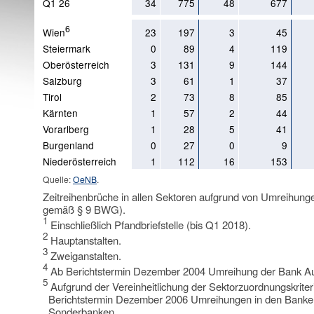
Q1 26
34
775
48
677
6
Wien
23
197
3
45
Steiermark
0
89
4
119
Oberösterreich
3
131
9
144
Salzburg
3
61
1
37
Tirol
2
73
8
85
Kärnten
1
57
2
44
Vorarlberg
1
28
5
41
Burgenland
0
27
0
9
Niederösterreich
1
112
16
153
Quelle:
OeNB
.
Zeitreihenbrüche in allen Sektoren aufgrund von Umreihunge
gemäß § 9 BWG).
1
Einschließlich Pfandbriefstelle (bis Q1 2018).
2
Hauptanstalten.
3
Zweiganstalten.
4
Ab Berichtstermin Dezember 2004 Umreihung der Bank Aus
5
Aufgrund der Vereinheitlichung der Sektorzuordnungskrite
Berichtstermin Dezember 2006 Umreihungen in den Banken
Sonderbanken.