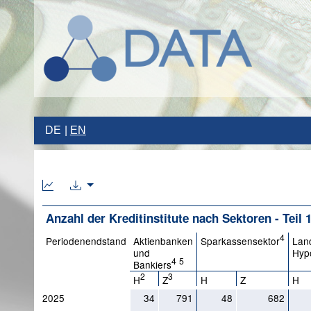
DE
EN
Anzahl der Kreditinstitute nach Sektoren - Teil 
4
Periodenendstand
Aktienbanken
Sparkassensektor
Lan
und
Hyp
4
5
Bankiers
2
3
H
Z
H
Z
H
2025
34
791
48
682