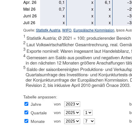
Apr. 26
0,1
x
6,1
−3
Mai 26
0,7
x
x
−2
Juni 26
x
x
x
−3
Juli 26
x
x
x
−3
Quelle:
Statistik Austria
,
WIFO
,
Europäische Kommission
, Ipsos Aust
1
Statistik Austria; Ø 2021 = 100; produzierender Bereich
2
Laut Volkswirtschaftlicher Gesamtrechnung, real. Ge
3
Exporte nominell: Waren insgesamt laut Handelsbilanz, St
4
Gemessen am Saldo aus positiven und negativen Antwor
in den nächsten 12 Monaten größere Anschaffungen täti
5
Saldo der saisonbereinigten Produktions- und Verkauf
Quartalsumfrage des Investitions- und Konjunkturtest
der Konjunkturumfrage der Europäischen Kommission.
Revision 2, bis inklusive April 2010 gemäß Önace 2003.
Tabelle anpassen:
von
b
Jahre
von
b
Quartale
von
b
Monate