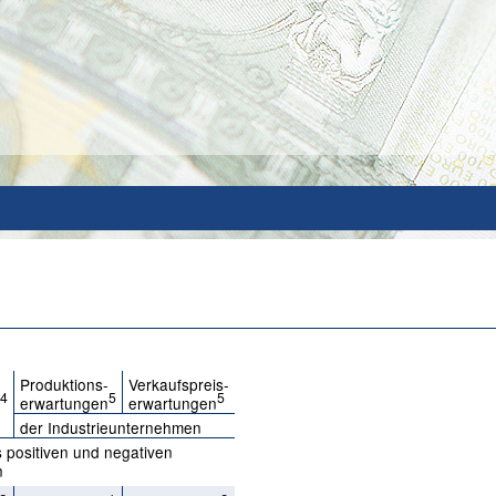
Produktions-
Verkaufspreis-
4
5
5
n
erwartungen
erwartungen
der Industrieunternehmen
 positiven und negativen
n