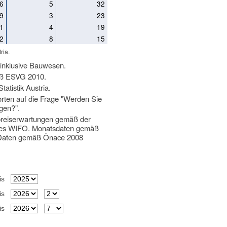
6
5
32
9
3
23
1
4
19
2
8
15
ria.
 inklusive Bauwesen.
mäß ESVG 2010.
atistik Austria.
ten auf die Frage "Werden Sie
gen?".
spreiserwartungen gemäß der
s des WIFO. Monatsdaten gemäß
 Daten gemäß Önace 2008
is
is
is