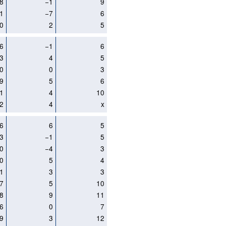
8
−1
9
1
−7
6
0
2
5
6
−1
6
3
4
5
0
0
3
9
5
6
1
4
10
2
4
x
6
6
5
3
−1
5
0
−4
3
0
5
4
1
3
3
7
5
10
8
9
11
6
0
7
9
3
12