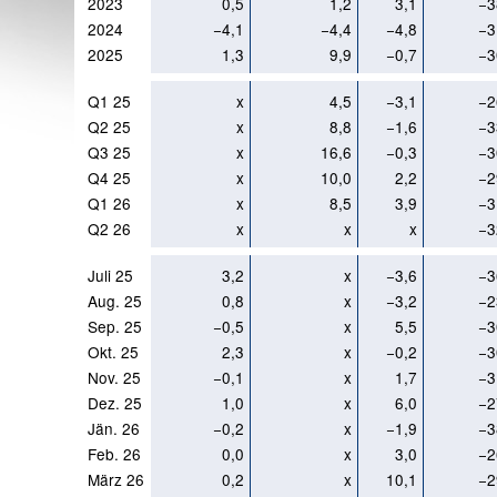
2023
0,5
1,2
3,1
−3
2024
−4,1
−4,4
−4,8
−3
2025
1,3
9,9
−0,7
−3
Q1 25
x
4,5
−3,1
−2
Q2 25
x
8,8
−1,6
−3
Q3 25
x
16,6
−0,3
−3
Q4 25
x
10,0
2,2
−2
Q1 26
x
8,5
3,9
−3
Q2 26
x
x
x
−3
Juli 25
3,2
x
−3,6
−3
Aug. 25
0,8
x
−3,2
−2
Sep. 25
−0,5
x
5,5
−3
Okt. 25
2,3
x
−0,2
−3
Nov. 25
−0,1
x
1,7
−3
Dez. 25
1,0
x
6,0
−2
Jän. 26
−0,2
x
−1,9
−3
Feb. 26
0,0
x
3,0
−2
März 26
0,2
x
10,1
−2