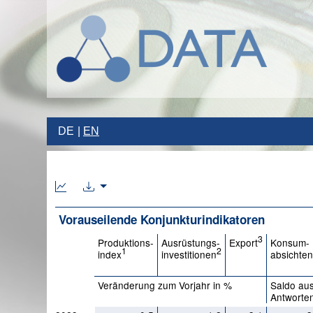
DE
EN
Vorauseilende Konjunkturindikatoren
3
Produktions-
Ausrüstungs-
Export
Konsum-
1
2
index
investitionen
absichte
Veränderung zum Vorjahr in %
Saldo aus
Antworte