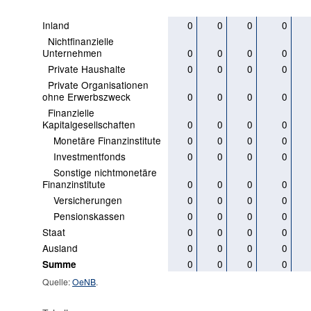
Inland
0
0
0
0
Nichtfinanzielle
Unternehmen
0
0
0
0
Private Haushalte
0
0
0
0
Private Organisationen
ohne Erwerbszweck
0
0
0
0
Finanzielle
Kapitalgesellschaften
0
0
0
0
Monetäre Finanzinstitute
0
0
0
0
Investmentfonds
0
0
0
0
Sonstige nichtmonetäre
Finanzinstitute
0
0
0
0
Versicherungen
0
0
0
0
Pensionskassen
0
0
0
0
Staat
0
0
0
0
Ausland
0
0
0
0
0
0
0
0
Summe
Quelle:
OeNB
.