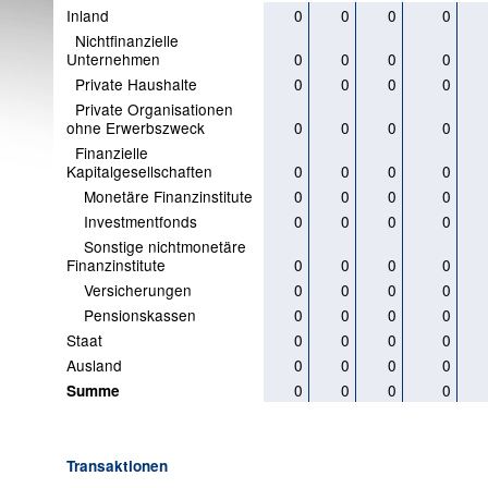
Inland
0
0
0
0
Nichtfinanzielle
Unternehmen
0
0
0
0
Private Haushalte
0
0
0
0
Private Organisationen
ohne Erwerbszweck
0
0
0
0
Finanzielle
Kapitalgesellschaften
0
0
0
0
Monetäre Finanzinstitute
0
0
0
0
Investmentfonds
0
0
0
0
Sonstige nichtmonetäre
Finanzinstitute
0
0
0
0
Versicherungen
0
0
0
0
Pensionskassen
0
0
0
0
Staat
0
0
0
0
Ausland
0
0
0
0
0
0
0
0
Summe
Transaktionen