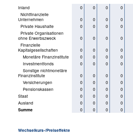
Inland
0
0
0
0
Nichtfinanzielle
Unternehmen
0
0
0
0
Private Haushalte
0
0
0
0
Private Organisationen
ohne Erwerbszweck
0
0
0
0
Finanzielle
Kapitalgesellschaften
0
0
0
0
Monetäre Finanzinstitute
0
0
0
0
Investmentfonds
0
0
0
0
Sonstige nichtmonetäre
Finanzinstitute
0
0
0
0
Versicherungen
0
0
0
0
Pensionskassen
0
0
0
0
Staat
0
0
0
0
Ausland
0
0
0
0
0
0
0
0
Summe
Wechselkurs-/Preiseffekte