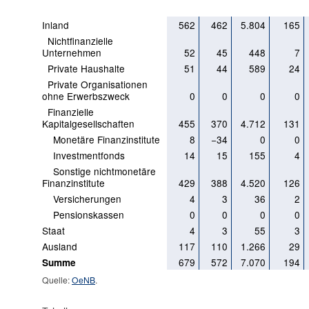
Inland
562
462
5.804
165
Nichtfinanzielle
Unternehmen
52
45
448
7
Private Haushalte
51
44
589
24
Private Organisationen
ohne Erwerbszweck
0
0
0
0
Finanzielle
Kapitalgesellschaften
455
370
4.712
131
Monetäre Finanzinstitute
8
−34
0
0
Investmentfonds
14
15
155
4
Sonstige nichtmonetäre
Finanzinstitute
429
388
4.520
126
Versicherungen
4
3
36
2
Pensionskassen
0
0
0
0
Staat
4
3
55
3
Ausland
117
110
1.266
29
679
572
7.070
194
Summe
Quelle:
OeNB
.