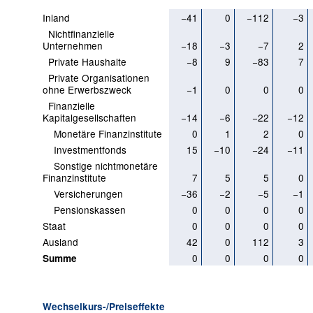
Inland
−41
0
−112
−3
Nichtfinanzielle
Unternehmen
−18
−3
−7
2
Private Haushalte
−8
9
−83
7
Private Organisationen
ohne Erwerbszweck
−1
0
0
0
Finanzielle
Kapitalgesellschaften
−14
−6
−22
−12
Monetäre Finanzinstitute
0
1
2
0
Investmentfonds
15
−10
−24
−11
Sonstige nichtmonetäre
Finanzinstitute
7
5
5
0
Versicherungen
−36
−2
−5
−1
Pensionskassen
0
0
0
0
Staat
0
0
0
0
Ausland
42
0
112
3
0
0
0
0
Summe
Wechselkurs-/Preiseffekte