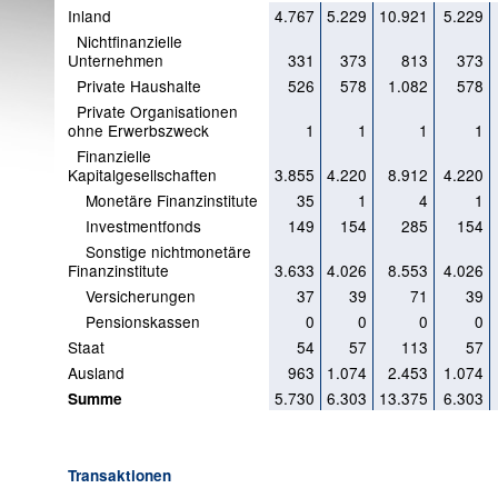
Inland
4.767
5.229
10.921
5.229
Nichtfinanzielle
Unternehmen
331
373
813
373
Private Haushalte
526
578
1.082
578
Private Organisationen
ohne Erwerbszweck
1
1
1
1
Finanzielle
Kapitalgesellschaften
3.855
4.220
8.912
4.220
Monetäre Finanzinstitute
35
1
4
1
Investmentfonds
149
154
285
154
Sonstige nichtmonetäre
Finanzinstitute
3.633
4.026
8.553
4.026
Versicherungen
37
39
71
39
Pensionskassen
0
0
0
0
Staat
54
57
113
57
Ausland
963
1.074
2.453
1.074
5.730
6.303
13.375
6.303
Summe
Transaktionen