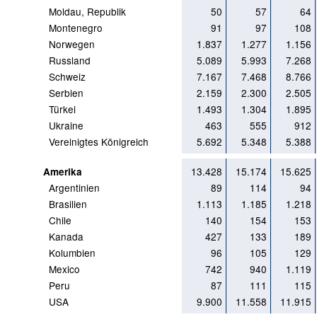
Moldau, Republik
50
57
64
Montenegro
91
97
108
Norwegen
1.837
1.277
1.156
Russland
5.089
5.993
7.268
Schweiz
7.167
7.468
8.766
Serbien
2.159
2.300
2.505
Türkei
1.493
1.304
1.895
Ukraine
463
555
912
Vereinigtes Königreich
5.692
5.348
5.388
13.428
15.174
15.625
Amerika
Argentinien
89
114
94
Brasilien
1.113
1.185
1.218
Chile
140
154
153
Kanada
427
133
189
Kolumbien
96
105
129
Mexico
742
940
1.119
Peru
87
111
115
USA
9.900
11.558
11.915