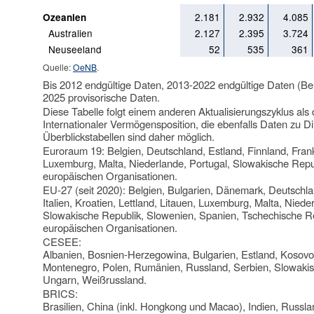
2.181
2.932
4.085
Ozeanien
Australien
2.127
2.395
3.724
Neuseeland
52
535
361
Quelle:
OeNB
.
Bis 2012 endgültige Daten, 2013-2022 endgültige Daten (Be
2025 provisorische Daten.
Diese Tabelle folgt einem anderen Aktualisierungszyklus als
Internationaler Vermögensposition, die ebenfalls Daten zu D
Überblickstabellen sind daher möglich.
Euroraum 19: Belgien, Deutschland, Estland, Finnland, Frankre
Luxemburg, Malta, Niederlande, Portugal, Slowakische Repu
europäischen Organisationen.
EU-27 (seit 2020): Belgien, Bulgarien, Dänemark, Deutschlan
Italien, Kroatien, Lettland, Litauen, Luxemburg, Malta, Nie
Slowakische Republik, Slowenien, Spanien, Tschechische R
europäischen Organisationen.
CESEE:
Albanien, Bosnien-Herzegowina, Bulgarien, Estland, Kosovo,
Montenegro, Polen, Rumänien, Russland, Serbien, Slowakis
Ungarn, Weißrussland.
BRICS:
Brasilien, China (inkl. Hongkong und Macao), Indien, Russla