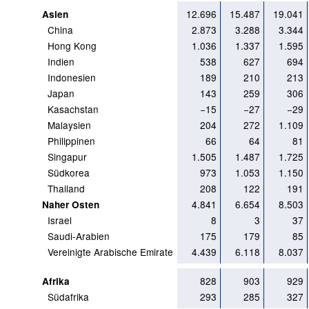
12.696
15.487
19.041
Asien
China
2.873
3.288
3.344
Hong Kong
1.036
1.337
1.595
Indien
538
627
694
Indonesien
189
210
213
Japan
143
259
306
Kasachstan
−15
−27
−29
Malaysien
204
272
1.109
Philippinen
66
64
81
Singapur
1.505
1.487
1.725
Südkorea
973
1.053
1.150
Thailand
208
122
191
4.841
6.654
8.503
Naher Osten
Israel
8
3
37
Saudi-Arabien
175
179
85
Vereinigte Arabische Emirate
4.439
6.118
8.037
828
903
929
Afrika
Südafrika
293
285
327