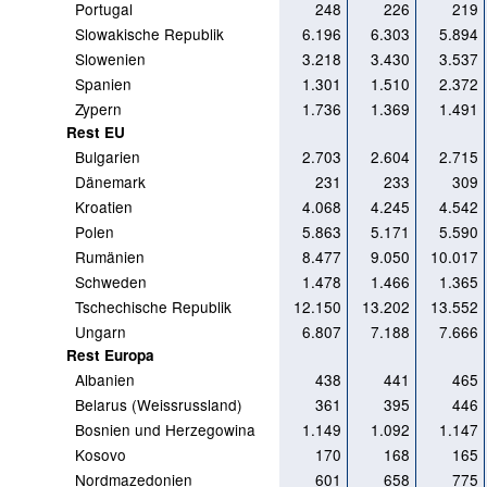
Portugal
248
226
219
Slowakische Republik
6.196
6.303
5.894
Slowenien
3.218
3.430
3.537
Spanien
1.301
1.510
2.372
Zypern
1.736
1.369
1.491
Rest EU
Bulgarien
2.703
2.604
2.715
Dänemark
231
233
309
Kroatien
4.068
4.245
4.542
Polen
5.863
5.171
5.590
Rumänien
8.477
9.050
10.017
Schweden
1.478
1.466
1.365
Tschechische Republik
12.150
13.202
13.552
Ungarn
6.807
7.188
7.666
Rest Europa
Albanien
438
441
465
Belarus (Weissrussland)
361
395
446
Bosnien und Herzegowina
1.149
1.092
1.147
Kosovo
170
168
165
Nordmazedonien
601
658
775