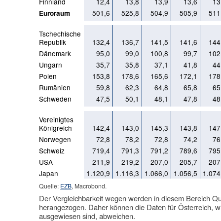
Finnland
12,4
13,8
13,9
13,6
13
501,6
525,8
504,9
505,9
511
Euroraum
Tschechische
Republik
132,4
136,7
141,5
141,6
144
Dänemark
95,0
99,0
100,8
99,7
102
Ungarn
35,7
35,8
37,1
41,8
44
Polen
153,8
178,6
165,6
172,1
178
Rumänien
59,8
62,3
64,8
65,8
65
Schweden
47,5
50,1
48,1
47,8
48
Vereinigtes
Königreich
142,4
143,0
145,3
143,8
147
Norwegen
72,8
78,2
72,8
74,2
76
Schweiz
719,4
791,3
791,2
789,6
795
USA
211,9
219,2
207,0
205,7
207
Japan
1.120,9
1.116,3
1.066,0
1.056,5
1.074
Quelle:
EZB
, Macrobond.
Der Vergleichbarkeit wegen werden in diesem Bereich Que
herangezogen. Daher können die Daten für Österreich, w
ausgewiesen sind, abweichen.