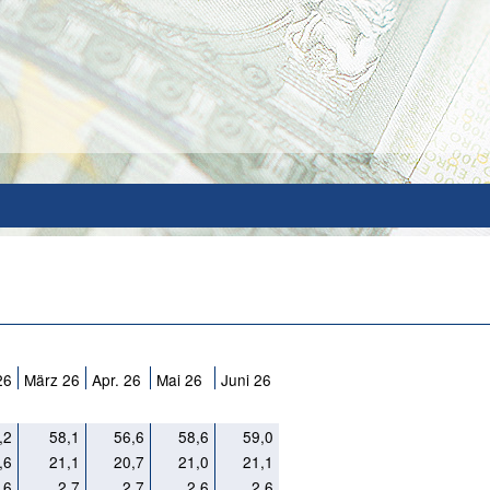
26
März 26
Apr. 26
Mai 26
Juni 26
,2
58,1
56,6
58,6
59,0
,6
21,1
20,7
21,0
21,1
,6
2,7
2,7
2,6
2,6