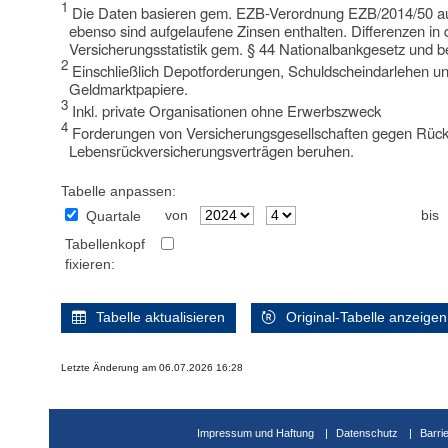
1
Die Daten basieren gem. EZB-Verordnung EZB/2014/50 auf S
ebenso sind aufgelaufene Zinsen enthalten. Differenzen 
Versicherungsstatistik gem. § 44 Nationalbankgesetz und b
2
Einschließlich Depotforderungen, Schuldscheindarlehen un
Geldmarktpapiere.
3
Inkl. private Organisationen ohne Erwerbszweck
4
Forderungen von Versicherungsgesellschaften gegen Rückve
Lebensrückversicherungsverträgen beruhen.
Tabelle anpassen:
von
bis
Quartale
Tabellenkopf
fixieren:
Tabelle aktualisieren
Original-Tabelle anzeigen
Letzte Änderung am 06.07.2026 16:28
Impressum und Haftung
Datenschutz
Barri