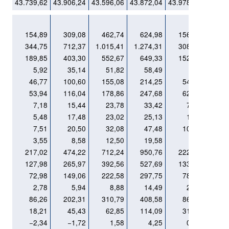
43.739,62
43.906,24
43.596,06
43.872,04
43.978,03
154,89
309,08
462,74
624,98
156,31
344,75
712,37
1.015,41
1.274,31
308,51
189,85
403,30
552,67
649,33
152,20
5,92
35,14
51,82
58,49
x
46,77
100,60
155,08
214,25
54,97
53,94
116,04
178,86
247,68
62,03
7,18
15,44
23,78
33,42
7,07
5,48
17,48
23,02
25,13
1,72
7,51
20,50
32,08
47,48
10,63
3,55
8,58
12,50
19,58
x
217,02
474,22
712,24
950,76
222,04
127,98
265,97
392,56
527,69
133,65
72,98
149,06
222,58
297,75
78,32
2,78
5,94
8,88
14,49
2,39
86,26
202,31
310,79
408,58
86,00
18,21
45,43
62,85
114,09
31,61
−2,34
−1,72
1,58
4,25
0,78