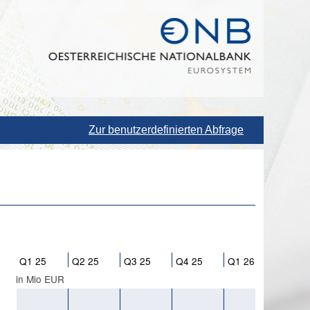
Zur benutzerdefinierten Abfrage
Q1 25
Q2 25
Q3 25
Q4 25
Q1 26
in Mio EUR