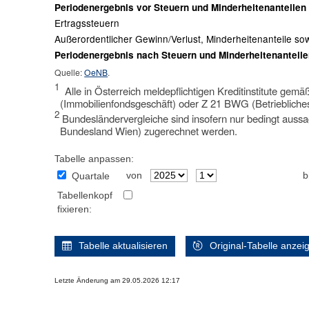
Periodenergebnis vor Steuern und Minderheitenanteilen
Ertragssteuern
Außerordentlicher Gewinn/Verlust, Minderheitenanteile 
Periodenergebnis nach Steuern und Minderheitenanteil
Quelle:
OeNB
.
1
Alle in Österreich meldepflichtigen Kreditinstitute gem
(Immobilienfondsgeschäft) oder Z 21 BWG (Betriebliche
2
Bundesländervergleiche sind insofern nur bedingt aussage
Bundesland Wien) zugerechnet werden.
Tabelle anpassen:
von
b
Quartale
Tabellenkopf
fixieren:
Tabelle aktualisieren
Original-Tabelle anzei
Letzte Änderung am 29.05.2026 12:17