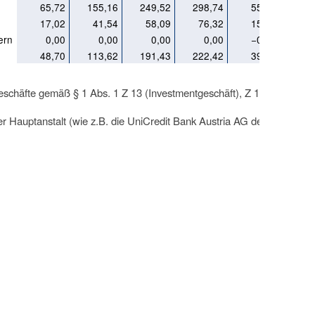
65,72
155,16
249,52
298,74
55,17
17,02
41,54
58,09
76,32
15,33
ern
0,00
0,00
0,00
0,00
−0,01
48,70
113,62
191,43
222,42
39,83
kgeschäfte gemäß § 1 Abs. 1 Z 13 (Investmentgeschäft), Z 13a
der Hauptanstalt (wie z.B. die UniCredit Bank Austria AG dem