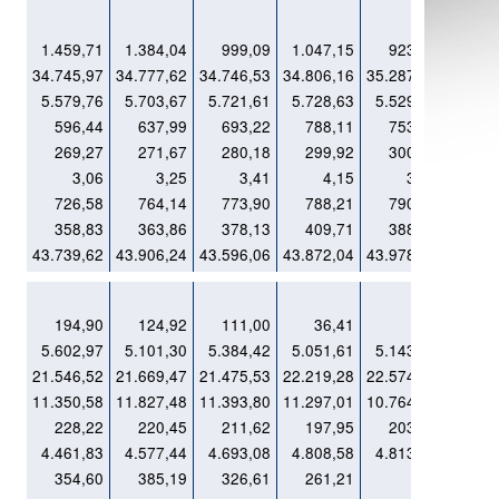
1.459,71
1.384,04
999,09
1.047,15
923,54
34.745,97
34.777,62
34.746,53
34.806,16
35.287,07
5.579,76
5.703,67
5.721,61
5.728,63
5.529,34
596,44
637,99
693,22
788,11
753,92
269,27
271,67
280,18
299,92
300,57
3,06
3,25
3,41
4,15
3,92
726,58
764,14
773,90
788,21
790,82
358,83
363,86
378,13
409,71
388,85
43.739,62
43.906,24
43.596,06
43.872,04
43.978,03
194,90
124,92
111,00
36,41
x
5.602,97
5.101,30
5.384,42
5.051,61
5.143,52
21.546,52
21.669,47
21.475,53
22.219,28
22.574,52
11.350,58
11.827,48
11.393,80
11.297,01
10.764,40
228,22
220,45
211,62
197,95
203,75
4.461,83
4.577,44
4.693,08
4.808,58
4.813,24
354,60
385,19
326,61
261,21
x