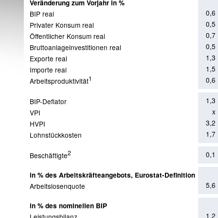
Veränderung zum Vorjahr in %
0,6
BIP real
0,5
Privater Konsum real
0,7
Öffentlicher Konsum real
0,5
Bruttoanlageinvestitionen real
1,3
Exporte real
1,5
Importe real
1
0,6
Arbeitsproduktivität
1,3
BIP-Deflator
x
VPI
3,2
HVPI
1,7
Lohnstückkosten
2
0,1
Beschäftigte
in % des Arbeitskräfteangebots, Eurostat-Definition
5,6
Arbeitslosenquote
in % des nominellen BIP
1,2
Leistungsbilanz