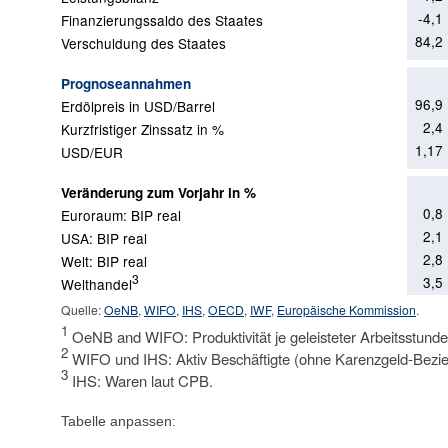
-4,1
Finanzierungssaldo des Staates
84,2
Verschuldung des Staates
Prognoseannahmen
96,9
Erdölpreis in USD/Barrel
2,4
Kurzfristiger Zinssatz in %
1,17
USD/EUR
Veränderung zum Vorjahr in %
0,8
Euroraum: BIP real
2,1
USA: BIP real
2,8
Welt: BIP real
3
3,5
Welthandel
Quelle:
OeNB
,
WIFO
,
IHS
,
OECD
,
IWF
,
Europäische Kommission
.
1
OeNB and WIFO: Produktivität je geleisteter Arbeitsstunde; 
2
WIFO und IHS: Aktiv Beschäftigte (ohne Karenzgeld-Bezi
3
IHS: Waren laut CPB.
Tabelle anpassen: