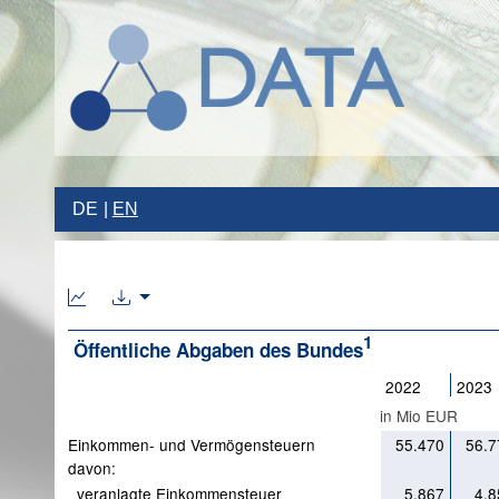
DE
EN
1
Öffentliche Abgaben des Bundes
2022
2023
in Mio EUR
Einkommen- und Vermögensteuern
55.470
56.7
davon:
veranlagte Einkommensteuer
5.867
4.8