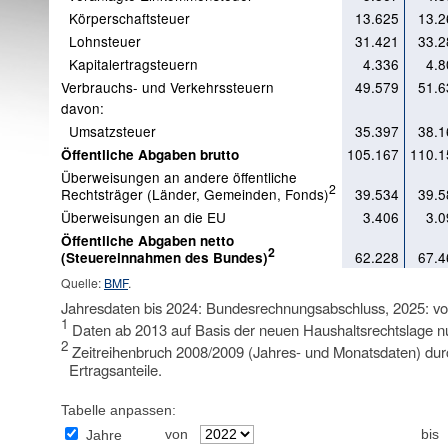
Körperschaftsteuer
13.625
13.2
Lohnsteuer
31.421
33.2
Kapitalertragsteuern
4.336
4.8
Verbrauchs- und Verkehrssteuern
49.579
51.6
davon:
Umsatzsteuer
35.397
38.1
105.167
110.1
Öffentliche Abgaben brutto
Überweisungen an andere öffentliche
2
Rechtsträger (Länder, Gemeinden, Fonds)
39.534
39.5
Überweisungen an die EU
3.406
3.0
Öffentliche Abgaben netto
2
62.228
67.4
(Steuereinnahmen des Bundes)
Quelle:
BMF
.
Jahresdaten bis 2024: Bundesrechnungsabschluss, 2025: vorl
1
Daten ab 2013 auf Basis der neuen Haushaltsrechtslage nur
2
Zeitreihenbruch 2008/2009 (Jahres- und Monatsdaten) du
Ertragsanteile.
Tabelle anpassen:
von
bis
Jahre