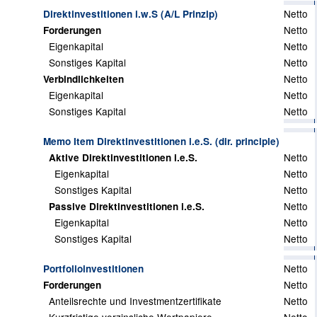
Netto
Direktinvestitionen i.w.S (A/L Prinzip)
Netto
Forderungen
Eigenkapital
Netto
Sonstiges Kapital
Netto
Netto
Verbindlichkeiten
Eigenkapital
Netto
Sonstiges Kapital
Netto
Memo Item Direktinvestitionen i.e.S. (dir. principle)
Netto
Aktive Direktinvestitionen i.e.S.
Eigenkapital
Netto
Sonstiges Kapital
Netto
Netto
Passive Direktinvestitionen i.e.S.
Eigenkapital
Netto
Sonstiges Kapital
Netto
Netto
Portfolioinvestitionen
Netto
Forderungen
Anteilsrechte und Investmentzertifikate
Netto