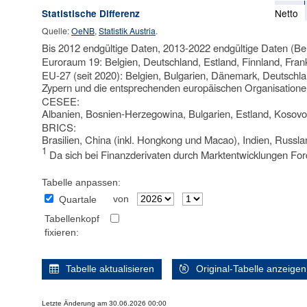
Netto
Statistische Differenz
Quelle:
OeNB
,
Statistik Austria
.
Bis 2012 endgültige Daten, 2013-2022 endgültige Daten (Be
Euroraum 19: Belgien, Deutschland, Estland, Finnland, Frank
EU-27 (seit 2020): Belgien, Bulgarien, Dänemark, Deutschlan
Zypern und die entsprechenden europäischen Organisatione
CESEE:
Albanien, Bosnien-Herzegowina, Bulgarien, Estland, Kosovo
BRICS:
Brasilien, China (inkl. Hongkong und Macao), Indien, Russla
1
Da sich bei Finanzderivaten durch Marktentwicklungen Forde
Tabelle anpassen:
von
Quartale
Tabellenkopf
fixieren:
Tabelle aktualisieren
Original-Tabelle anzeigen
Letzte Änderung am 30.06.2026 00:00