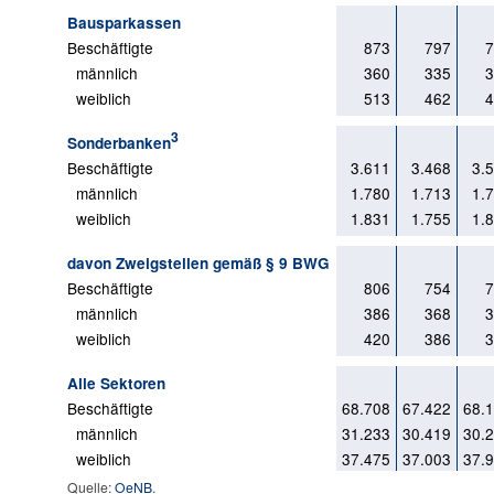
Bausparkassen
Beschäftigte
873
797
7
männlich
360
335
3
weiblich
513
462
4
3
Sonderbanken
Beschäftigte
3.611
3.468
3.
männlich
1.780
1.713
1.
weiblich
1.831
1.755
1.
davon Zweigstellen gemäß § 9 BWG
Beschäftigte
806
754
7
männlich
386
368
3
weiblich
420
386
3
Alle Sektoren
Beschäftigte
68.708
67.422
68.
männlich
31.233
30.419
30.
weiblich
37.475
37.003
37.
Quelle:
OeNB
.