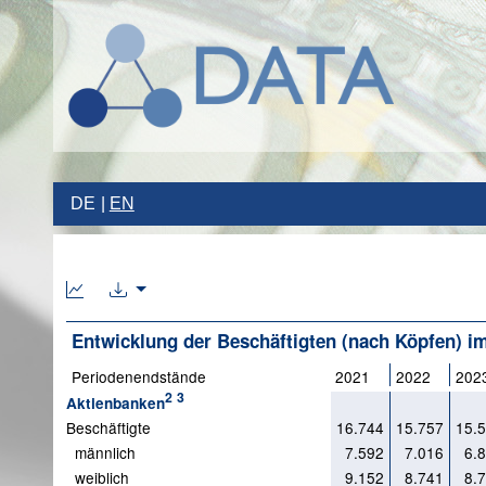
DE
EN
Entwicklung der Beschäftigten (nach Köpfen) im
Periodenendstände
2021
2022
202
2
3
Aktienbanken
Beschäftigte
16.744
15.757
15.
männlich
7.592
7.016
6.
weiblich
9.152
8.741
8.