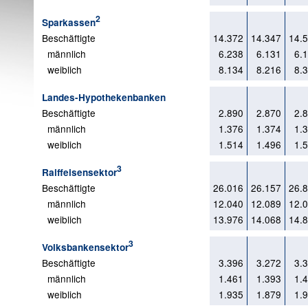
2
Sparkassen
Beschäftigte
14.372
14.347
14.
männlich
6.238
6.131
6.
weiblich
8.134
8.216
8.
Landes-Hypothekenbanken
Beschäftigte
2.890
2.870
2.
männlich
1.376
1.374
1.
weiblich
1.514
1.496
1.
3
Raiffeisensektor
Beschäftigte
26.016
26.157
26.
männlich
12.040
12.089
12.
weiblich
13.976
14.068
14.
3
Volksbankensektor
Beschäftigte
3.396
3.272
3.
männlich
1.461
1.393
1.
weiblich
1.935
1.879
1.