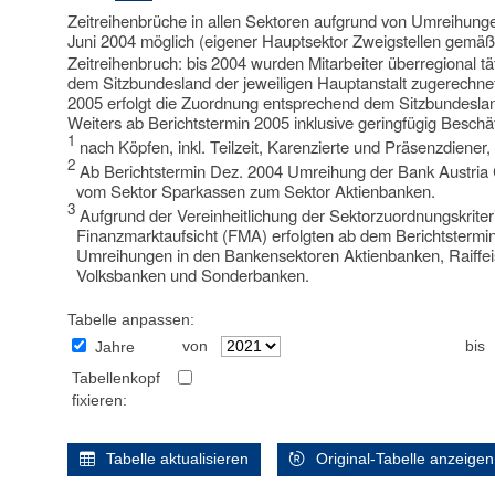
Zeitreihenbrüche in allen Sektoren aufgrund von Umreihung
Juni 2004 möglich (eigener Hauptsektor Zweigstellen gemä
Zeitreihenbruch: bis 2004 wurden Mitarbeiter überregional täti
dem Sitzbundesland der jeweiligen Hauptanstalt zugerechne
2005 erfolgt die Zuordnung entsprechend dem Sitzbundesland
Weiters ab Berichtstermin 2005 inklusive geringfügig Beschäft
1
nach Köpfen, inkl. Teilzeit, Karenzierte und Präsenzdiener,
2
Ab Berichtstermin Dez. 2004 Umreihung der Bank Austria 
vom Sektor Sparkassen zum Sektor Aktienbanken.
3
Aufgrund der Vereinheitlichung der Sektorzuordnungskrit
Finanzmarktaufsicht (FMA) erfolgten ab dem Berichtsterm
Umreihungen in den Bankensektoren Aktienbanken, Raiffe
Volksbanken und Sonderbanken.
Tabelle anpassen:
von
bis
Jahre
Tabellenkopf
fixieren:
Tabelle aktualisieren
Original-Tabelle anzeigen