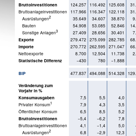
124.257
116.492
125.608
31
Bruttoinvestitionen
Bruttoanlageinvestitionen
117.966
116.347
122.118
31
2
Ausrüstungen
35.649
34.607
38.870
9
Bauten
54.908
53.085
52.846
14
3
Sonstige Anlagen
27.409
28.656
30.401
7
279.472
275.099
282.785
68
Exporte
270.772
262.595
271.047
66
Importe
Nettoexporte
8.700
12.504
11.738
2
−430
780
−1.888
Statistische Differenz
477.837
494.088
514.328
129
BIP
Veränderung zum
Vorjahr in %
7,5
5,5
4,0
Konsumausgaben
1
Privater Konsum
7,9
4,3
3,5
Öffentlicher Konsum
6,5
8,5
5,2
−5,4
−6,2
7,8
Bruttoinvestitionen
Bruttoanlageinvestitionen
4,1
−1,4
5,0
2
Ausrüstungen
6,8
−2,9
12,3