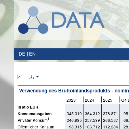
DE
EN
Verwendung des Bruttoinlandsprodukts - nomin
2023
2024
2025
Q4 
in Mio EUR
345.310
364.312
378.871
95
Konsumausgaben
1
Privater Konsum
246.995
257.599
266.587
66
Öffentlicher Konsum
98.315
106.712
112.284
28