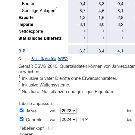
Bauten
0,4
−3,3
−0,4
3
Sonstige Anlagen
8,7
4,6
6,1
1,2
−1,6
2,8
Exporte
−3,1
−3,0
3,2
Importe
x
x
x
Nettoexporte
x
x
x
Statistische Differenz
6,3
3,4
4,1
BIP
Quelle:
Statistik Austria
,
WIFO
.
Gemäß ESVG 2010. Quartalsdaten können von Jahresdaten a
abweichen.
1
Inklusive privater Dienste ohne Erwerbscharakter.
2
Inklusive Waffensysteme.
3
Nutztiere, Nutzpflanzen und geistiges Eigentum.
Tabelle anpassen:
von
bis
Jahre
von
bis
Quartale
Tabellenkopf
fixieren: