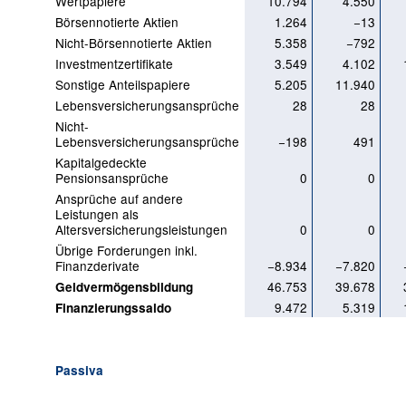
Wertpapiere
10.794
4.550
Börsennotierte Aktien
1.264
−13
Nicht-Börsennotierte Aktien
5.358
−792
Investmentzertifikate
3.549
4.102
Sonstige Anteilspapiere
5.205
11.940
Lebensversicherungsansprüche
28
28
Nicht-
Lebensversicherungsansprüche
−198
491
Kapitalgedeckte
Pensionsansprüche
0
0
Ansprüche auf andere
Leistungen als
Altersversicherungsleistungen
0
0
Übrige Forderungen inkl.
Finanzderivate
−8.934
−7.820
46.753
39.678
Geldvermögensbildung
9.472
5.319
Finanzierungssaldo
Passiva