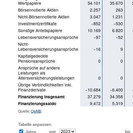
Wertpapiere
34.101
35.670
Börsennotierte Aktien
2.257
263
Nicht-Börsennotierte Aktien
3.047
1.231
Investmentzertifikate
−852
−530
Sonstige Anteilspapiere
10.169
6.820
Lebensversicherungsansprüche
−97
−52
Nicht-
Lebensversicherungsansprüche
−16
9
Kapitalgedeckte
Pensionsansprüche
0
0
Ansprüche auf andere
Leistungen als
Altersversicherungsleistungen
0
0
Übrige Verbindlichkeiten inkl.
Finanzderivate
−10.684
−6.400
37.279
34.358
Finanzierung insgesamt
9.472
5.319
Finanzierungssaldo
Quelle:
OeNB
.
Tabelle anpassen:
von
bis
Jahre