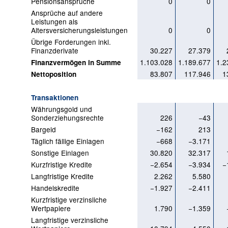
Pensionsansprüche
0
0
Ansprüche auf andere
Leistungen als
Altersversicherungsleistungen
0
0
Übrige Forderungen inkl.
Finanzderivate
30.227
27.379
1.103.028
1.189.677
1.2
Finanzvermögen in Summe
83.807
117.946
1
Nettoposition
Transaktionen
Währungsgold und
Sonderziehungsrechte
226
−43
Bargeld
−162
213
Täglich fällige Einlagen
−668
−3.171
Sonstige Einlagen
30.820
32.317
Kurzfristige Kredite
−2.654
−3.934
−
Langfristige Kredite
2.262
5.580
Handelskredite
−1.927
−2.411
Kurzfristige verzinsliche
Wertpapiere
1.790
−1.359
Langfristige verzinsliche