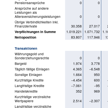
Pensionsansprüche
0
0
Ansprüche auf andere
Leistungen als
Altersversicherungsleistungen
0
0
Übrige Verbindlichkeiten inkl.
Finanzderivate
30.358
27.017
1.019.221
1.071.732
1.1
Verpflichtungen in Summe
83.807
117.946
1
Nettoposition
Transaktionen
Währungsgold und
Sonderziehungsrechte
0
0
Bargeld
1.974
3.778
Täglich fällige Einlagen
4.365
−6.548
Sonstige Einlagen
1.664
950
Kurzfristige Kredite
−4.454
600
Langfristige Kredite
−7.061
−95
Handelskredite
352
969
Kurzfristige verzinsliche
Wertpapiere
2.514
−2.307
Langfristige verzinsliche