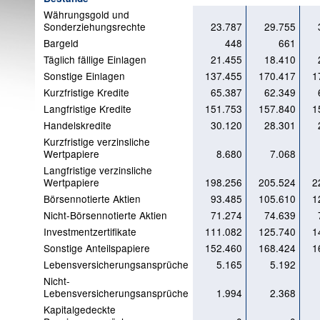
Währungsgold und
Sonderziehungsrechte
23.787
29.755
Bargeld
448
661
Täglich fällige Einlagen
21.455
18.410
Sonstige Einlagen
137.455
170.417
1
Kurzfristige Kredite
65.387
62.349
Langfristige Kredite
151.753
157.840
1
Handelskredite
30.120
28.301
Kurzfristige verzinsliche
Wertpapiere
8.680
7.068
Langfristige verzinsliche
Wertpapiere
198.256
205.524
2
Börsennotierte Aktien
93.485
105.610
1
Nicht-Börsennotierte Aktien
71.274
74.639
Investmentzertifikate
111.082
125.740
1
Sonstige Anteilspapiere
152.460
168.424
1
Lebensversicherungsansprüche
5.165
5.192
Nicht-
Lebensversicherungsansprüche
1.994
2.368
Kapitalgedeckte