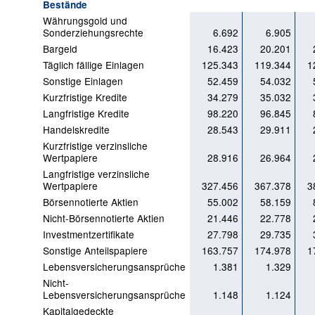
Bestände
Währungsgold und
Sonderziehungsrechte
6.692
6.905
Bargeld
16.423
20.201
Täglich fällige Einlagen
125.343
119.344
1
Sonstige Einlagen
52.459
54.032
Kurzfristige Kredite
34.279
35.032
Langfristige Kredite
98.220
96.845
Handelskredite
28.543
29.911
Kurzfristige verzinsliche
Wertpapiere
28.916
26.964
Langfristige verzinsliche
Wertpapiere
327.456
367.378
3
Börsennotierte Aktien
55.002
58.159
Nicht-Börsennotierte Aktien
21.446
22.778
Investmentzertifikate
27.798
29.735
Sonstige Anteilspapiere
163.757
174.978
1
Lebensversicherungsansprüche
1.381
1.329
Nicht-
Lebensversicherungsansprüche
1.148
1.124
Kapitalgedeckte