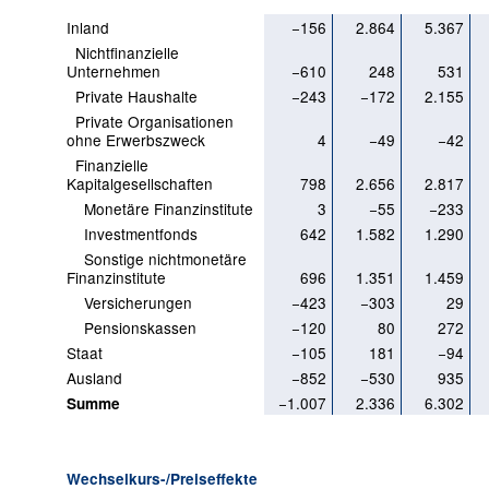
Inland
−156
2.864
5.367
Nichtfinanzielle
Unternehmen
−610
248
531
Private Haushalte
−243
−172
2.155
Private Organisationen
ohne Erwerbszweck
4
−49
−42
Finanzielle
Kapitalgesellschaften
798
2.656
2.817
Monetäre Finanzinstitute
3
−55
−233
Investmentfonds
642
1.582
1.290
Sonstige nichtmonetäre
Finanzinstitute
696
1.351
1.459
Versicherungen
−423
−303
29
Pensionskassen
−120
80
272
Staat
−105
181
−94
Ausland
−852
−530
935
−1.007
2.336
6.302
Summe
Wechselkurs-/Preiseffekte