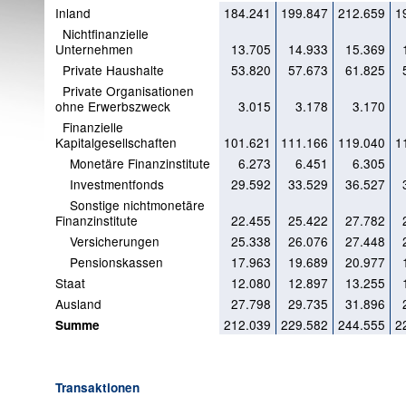
Inland
184.241
199.847
212.659
1
Nichtfinanzielle
Unternehmen
13.705
14.933
15.369
Private Haushalte
53.820
57.673
61.825
Private Organisationen
ohne Erwerbszweck
3.015
3.178
3.170
Finanzielle
Kapitalgesellschaften
101.621
111.166
119.040
1
Monetäre Finanzinstitute
6.273
6.451
6.305
Investmentfonds
29.592
33.529
36.527
Sonstige nichtmonetäre
Finanzinstitute
22.455
25.422
27.782
Versicherungen
25.338
26.076
27.448
Pensionskassen
17.963
19.689
20.977
Staat
12.080
12.897
13.255
Ausland
27.798
29.735
31.896
212.039
229.582
244.555
2
Summe
Transaktionen