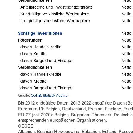
Netto
Verbindlichkeiten
Anteilsrechte und Investmentzertifikate
Netto
Kurzfristige verzinsliche Wertpapiere
Netto
Langfristige verzinsliche Wertpapiere
Netto
Netto
Sonstige Investitionen
Netto
Forderungen
davon Handelskredite
Netto
davon Kredite
Netto
davon Bargeld und Einlagen
Netto
Netto
Verbindlichkeiten
davon Handelskredite
Netto
davon Kredite
Netto
davon Bargeld und Einlagen
Netto
Quelle:
OeNB
,
Statistik Austria
.
Bis 2012 endgültige Daten, 2013-2022 endgültige Daten (Be
Euroraum 19: Belgien, Deutschland, Estland, Finnland, Frank
EU-27 (seit 2020): Belgien, Bulgarien, Dänemark, Deutschlan
entsprechenden europäischen Organisationen.
CESEE:
Albanien, Bosnien-Herzegowina, Bulgarien, Estland, Kosovo