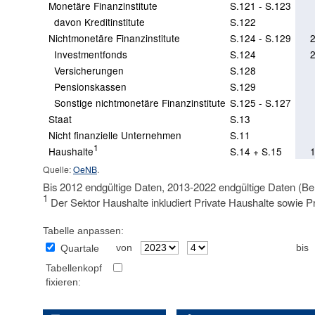
Monetäre Finanzinstitute
S.121 - S.123
davon Kreditinstitute
S.122
Nichtmonetäre Finanzinstitute
S.124 - S.129
Investmentfonds
S.124
Versicherungen
S.128
Pensionskassen
S.129
Sonstige nichtmonetäre Finanzinstitute
S.125 - S.127
Staat
S.13
Nicht finanzielle Unternehmen
S.11
1
Haushalte
S.14 + S.15
Quelle:
OeNB
.
Bis 2012 endgültige Daten, 2013-2022 endgültige Daten (Be
1
Der Sektor Haushalte inkludiert Private Haushalte sowie 
Tabelle anpassen:
von
bis
Quartale
Tabellenkopf
fixieren: