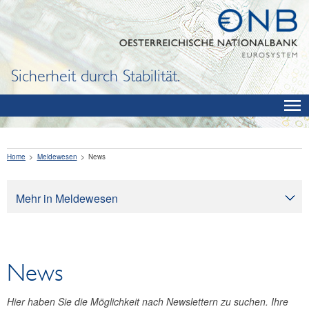
Sicherheit durch Stabilität.
Home
Meldewesen
News
Mehr in Meldewesen
Meldewesen
Meldepflichtabfrage
News
Meldebestimmungen
Datenaustausch
Hier haben Sie die Möglichkeit nach Newslettern zu suchen. Ihre
Gemeinsames Meldewesen-Datenmodell