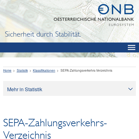
Sicherheit durch Stabilität.
Home
Statistik
Klassifikationen
SEPA-Zahlungsverkehrs-Verzeichnis
Mehr in Statistik
Statistik
Datenangebot
SEPA-Zahlungsverkehrs-
Klassifikationen
SEPA-Zahlungsverkehrs-Verzeichnis
Verzeichnis
Veränderungen Bankenstammdaten