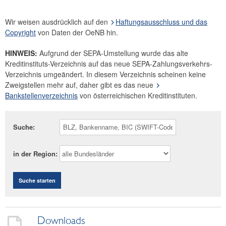
Bankstellenverzeichnis
Wir weisen ausdrücklich auf den
Haftungsausschluss und das
Listen Finanzinstitute
Copyright
von Daten der OeNB hin.
ISO-Codes
ÖNACE
HINWEIS:
Aufgrund der SEPA-Umstellung wurde das alte
Kreditinstituts-Verzeichnis auf das neue SEPA-Zahlungsverkehrs-
ESVG 95 - Klassifikationen
Verzeichnis umgeändert. In diesem Verzeichnis scheinen keine
ESVG 2010
Zweigstellen mehr auf, daher gibt es das neue
Refinanzierungsfähige Drittschuldner und
Bankstellenverzeichnis
von österreichischen Kreditinstituten.
Jahresabschlüsse
SDDS Plus
Suche:
Research Desk
Sparzinsen Österreich
in der Region:
Suche starten
Downloads