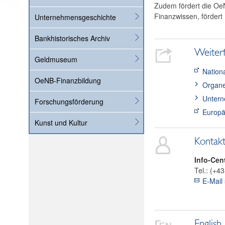
Zudem fördert die OeN
Finanzwissen, fördert 
Unternehmensgeschichte
Bankhistorisches Archiv
Weiter
Geldmuseum
Nation
OeNB-Finanzbildung
Organ
Untern
Forschungsförderung
Europä
Kunst und Kultur
Kontak
Info-Cen
Tel.:
(+43
E-Mail
English