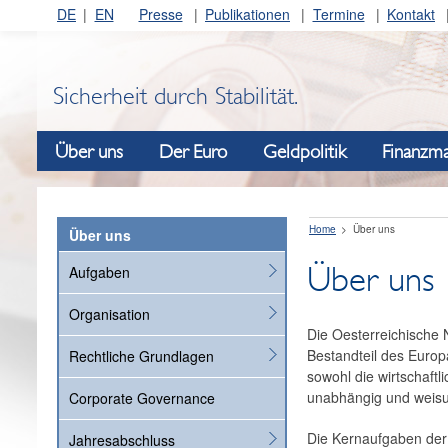
DE
EN
Presse
Publikationen
Termine
Kontakt
Sicherheit durch Stabilität.
Über uns
Der Euro
Geldpolitik
Finanzma
Home
Über uns
Über uns
Über uns
Aufgaben
Organisation
Die Oesterreichische N
Bestandteil des Europ
Rechtliche Grundlagen
sowohl die wirtschaft
unabhängig und weisung
Corporate Governance
Die Kernaufgaben der 
Jahresabschluss