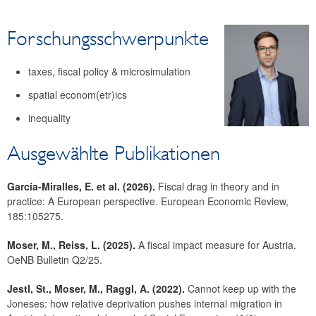
Forschung
Forschungsschwerpunkte
Ökonom:innen
Erhebungen
taxes, fiscal policy & microsimulation
Schwerpunkt Zentral-, Ost- und Südosteuropa (CESEE)
spatial econom(etr)ics
Schwerpunkt Globalisierung
inequality
Ausgewählte Publikationen
García-Miralles, E. et al. (2026).
Fiscal drag in theory and in
practice: A European perspective. European Economic Review,
185:105275.
Moser, M., Reiss, L. (2025).
A fiscal impact measure for Austria.
OeNB Bulletin Q2/25.
Jestl, St., Moser, M., Raggl, A. (2022).
Cannot keep up with the
Joneses: how relative deprivation pushes internal migration in