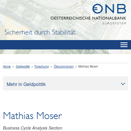
Sicherheit durch Stabilität.
Home
Geldpolitik
Forschung
Ökonom:innen
Mathias Moser
Mehr in Geldpolitik
Geldpolitik
Ziele der Geldpolitik
Mathias Moser
Wirkung der Geldpolitik
Umsetzung der Geldpolitik
Business Cycle Analysis Section
Konjunktur