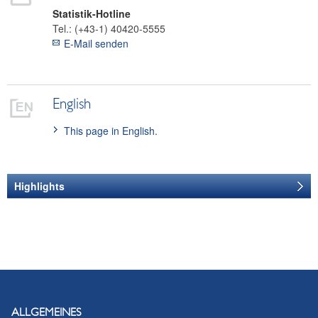
Statistik-Hotline
Tel.:
(+43-1) 40420-5555
E-Mail senden
English
This page in English.
Highlights
DASHBOARD
Einlagen- und
Kreditzinssätze im
Euroraumvergleich
ALLGEMEINES