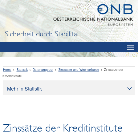
Sicherheit durch Stabilität.
Home
Statistik
Datenangebot
Zinssätze und Wechselkurse
Zinssätze der
Kreditinstitute
Mehr in Statistik
Statistik
Datenangebot
OeNB, Eurosystem & Monetärindikatoren
Zinssätze der Kreditinstitute
Zinssätze und Wechselkurse
Basis- und Referenzzinssätze