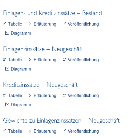
Eurogeldmarkt- und Eurosystemzinssätze
Einlagen- und Kreditzinssätze – Bestand
Zinssätze der Kreditinstitute
Tabelle
Erläuterung
Veröffentlichung
Renditen österreichischer Bundesanleihen
Wechselkurse
Diagramm
Finanzinstitutionen
Einlagenzinssätze – Neugeschäft
Wertpapiere
Zahlungsmittel und Zahlungssysteme
Tabelle
Erläuterung
Veröffentlichung
Preise, Wettbewerbsfähigkeit
Diagramm
Realwirtschaftliche Indikatoren
Gesamtwirtschaftliche Finanzierungsrechnung
Kreditzinssätze – Neugeschäft
Außenwirtschaft
Tabelle
Erläuterung
Veröffentlichung
Klassifikationen
Diagramm
SDDS Plus
Research Desk
Gewichte zu Einlagenzinssätzen – Neugeschäft
Sparzinsen Österreich
Tabelle
Erläuterung
Veröffentlichung