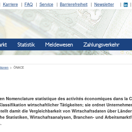
Karriere
FAQ
Service
Barrierefreiheit
Newsletter
rkt
Statistik
Meldewesen
Zahlungsverkehr
ationen
ÖNACE
ben
Nomenclature
statistique
des
activités
économiques
dans
la 
 Klassifikation wirtschaftlicher Tätigkeiten; sie ordnet Unternehme
tellt damit die Vergleichbarkeit von Wirtschaftsdaten über Länd
che Statistiken, Wirtschaftsanalysen, Branchen- und Arbeitsmark
.