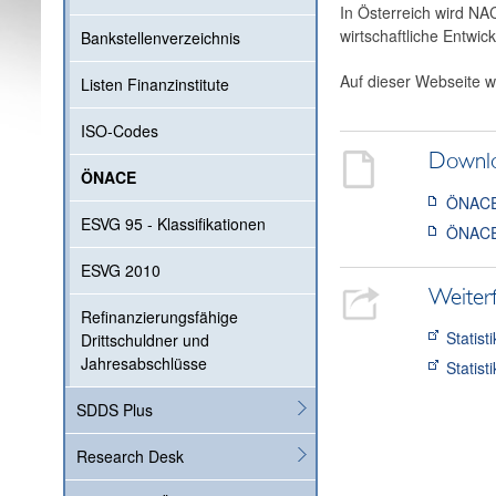
In Österreich wird NA
wirtschaftliche Entwi
Bankstellenverzeichnis
Auf dieser Webseite
Listen Finanzinstitute
ISO-Codes
Downl
ÖNACE
ÖNACE 
ESVG 95 - Klassifikationen
ÖNACE 
ESVG 2010
Weiter
Refinanzierungsfähige
Statis
Drittschuldner und
Jahresabschlüsse
Statist
SDDS Plus
Research Desk