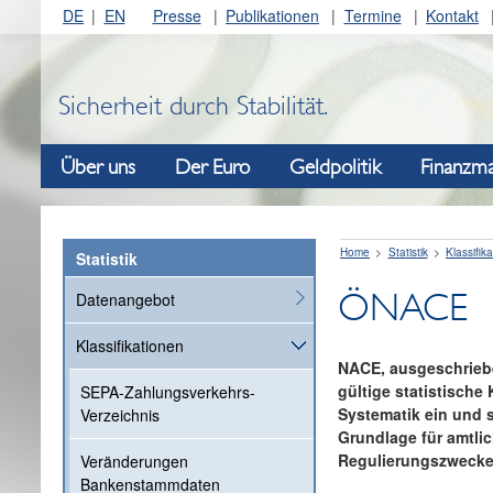
DE
EN
Presse
Publikationen
Termine
Kontakt
Sicherheit durch Stabilität.
Über uns
Der Euro
Geldpolitik
Finanzma
Home
Statistik
Klassifik
Statistik
ÖNACE
Datenangebot
Klassifikationen
NACE, ausgeschrie
gültige statistische
SEPA-Zahlungsverkehrs-
Systematik ein und s
Verzeichnis
Grundlage für amtli
Regulierungszwecke
Veränderungen
Bankenstammdaten