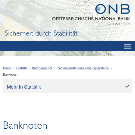
Sicherheit durch Stabilität.
Home
Statistik
Datenangebot
Zahlungsmittel und Zahlungssysteme
Banknoten
Mehr in Statistik
Statistik
Datenangebot
OeNB, Eurosystem & Monetärindikatoren
Banknoten
Zinssätze und Wechselkurse
Finanzinstitutionen