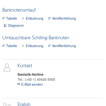
Wertpapiere
Banknotenumlauf
Zahlungsmittel und Zahlungssysteme
Tabelle
Erläuterung
Veröffentlichung
Banknoten
Scheidemünzen
Diagramm
Zahlungssystemstatistik
Umtauschbare Schilling-Banknoten
Geldautomaten, Zahlungskarten und unbarer
Zahlungsverkehr
Tabelle
Erläuterung
Veröffentlichung
Preise, Wettbewerbsfähigkeit
Realwirtschaftliche Indikatoren
Gesamtwirtschaftliche Finanzierungsrechnung
Kontakt
Außenwirtschaft
Statistik-Hotline
Klassifikationen
Tel.:
(+43-1) 40420-5555
SDDS Plus
E-Mail senden
Research Desk
Sparzinsen Österreich
English