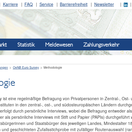
Karriere
FAQ
Service
Barrierefreiheit
Newsletter
rkt
Statistik
Meldewesen
Zahlungsverkehr
ungen
OeNB Euro Survey
Methodologie
ogie
ist eine regelmäßige Befragung von Privatpersonen in Zentral-, Ost
ituten in den zentral-, ost-, und südosteuropäischen Ländern durchgefü
rfolgt durch persönliche Interviews, wobei die Befragung entweder als
er als persönliche Interviews mit Stift und Papier (PAPIs) durchgeführt
sbürgerinnen und Staatsbürger des jeweiligen Landes, Mindestalter 18
n und geschichteten Zufallsstichprobe mit zufälliger Routenauswahl (