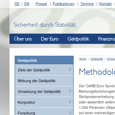
DE
EN
Presse
Publikationen
Termine
Kontakt
Sicherheit durch Stabilität.
Über uns
Der Euro
Geldpolitik
Finanzma
Home
Geldpolitik
Erheb
Geldpolitik
Methodol
Ziele der Geldpolitik
Wirkung der Geldpolitik
Der OeNB Euro Survey 
Meinungsforschungsinst
Umsetzung der Geldpolitik
Stichprobenerhebung e
oder wesentlich selten
Konjunktur
1.000 Personen (Staat
auf einer mehrstufige
Forschung