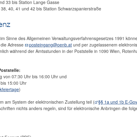
nd 33 bis Station Lange Gasse
 38, 40, 41 und 42 bis Station Schwarzspanierstraße
enz
n im Sinne des Allgemeinen Verwaltungsverfahrensgesetzes 1991 könn
n die Adresse
posteingang@oenb.at
und per zugelassenem elektronis
önlich während der Amtsstunden in der Poststelle in 1090 Wien, Roten
oststelle:
g von 07:30 Uhr bis 16:00 Uhr und
 bis 15:00 Uhr
kfeiertage
)
 am System der elektronischen Zustellung teil (
§§ 1a und 1b E‑Go
hriften nichts anders regeln, sind für elektronische Anbringen die fol