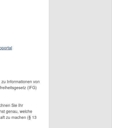
portal
g zu Informationen von
reiheitsgesetz (IFG)
chnen Sie Ihr
chst genau, welche
haft zu machen (§ 13