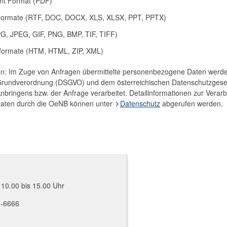
nt Format (PDF)
e Formate (RTF, DOC, DOCX, XLS, XLSX, PPT, PPTX)
PG, JPEG, GIF, PNG, BMP, TIF, TIFF)
iformate (HTM, HTML, ZIP, XML)
on: Im Zuge von Anfragen übermittelte personenbezogene Daten werd
Grundverordnung (DSGVO) und dem österreichischen Datenschutzges
nbringens bzw. der Anfrage verarbeitet. Detailinformationen zur Verar
aten durch die OeNB können unter
Datenschutz
abgerufen werden.
 10.00 bis 15.00 Uhr
0-6666