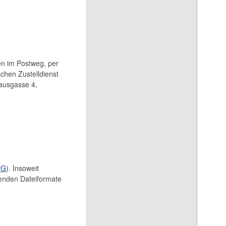
en im Postweg, per
chen Zustelldienst
hausgasse 4,
vG
). Insoweit
genden Dateiformate