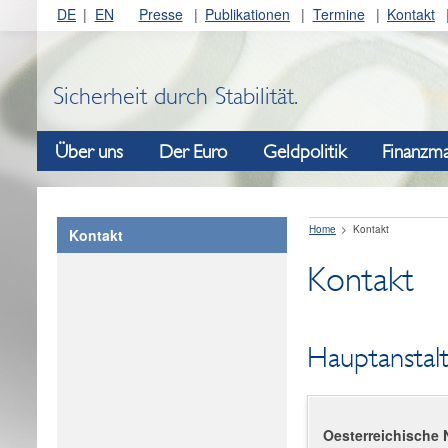
DE
EN
Presse
Publikationen
Termine
Kontakt
Sicherheit durch Stabilität.
Über uns
Der Euro
Geldpolitik
Finanzma
Home
Kontakt
Kontakt
Kontakt
Hauptanstal
Oesterreichische 